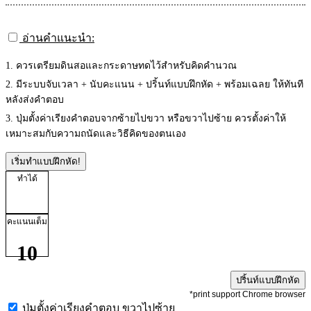
อ่านคำแนะนำ:
1. ควรเตรียมดินสอและกระดาษทดไว้สำหรับคิดคำนวณ
2. มีระบบจับเวลา + นับคะแนน + ปริ้นท์แบบฝึกหัด + พร้อมเฉลย ให้ทันที
หลังส่งคำตอบ
3. ปุ่มตั้งค่าเรียงคำตอบจากซ้ายไปขวา หรือขวาไปซ้าย ควรตั้งค่าให้
เหมาะสมกับความถนัดและวิธีคิดของตนเอง
เริ่มทำแบบฝึกหัด!
ทำได้
คะแนนเต็ม
10
ปริ้นท์แบบฝึกหัด
*print support Chrome browser
ปุ่มตั้งค่าเรียงคำตอบ
ขวาไปซ้าย