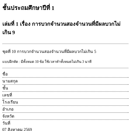
ชั้นประถมศึกษาปีที่ 1
เล่มที่ 1 เรื่อง การบวกจำนวนสองจำนวนที่มีผลบวกไม่
เกิน 9
ชุดที่ 10
การบวกจำนวนสองจำนวนที่มีผลบวกไม่เกิน 5
แบบฝึกหัด : มีทั้งหมด 10 ข้อ ใช้เวลาทำทั้งหมดไม่เกิน 3 นาที
ชื่อ
นามสกุล
ชั้น
เลขที่
โรงเรียน
อำเภอ
จังหวัด
วันที่
07 สิงหาคม 2569