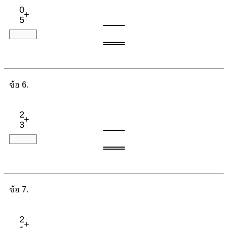
0
+
5
ข้อ 6.
2
+
3
ข้อ 7.
2
+