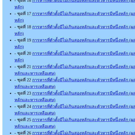
- ชุดที่ 16
การหารที่ตัวตั้งมีไม่เกินสองหลักและตัวหารมีหนึ่งหลัก (ผ
หลัก)
- ชุดที่ 17
การหารที่ตัวตั้งมีไม่เกินสองหลักและตัวหารมีหนึ่งหลัก (ผ
หลัก)
- ชุดที่ 18
การหารที่ตัวตั้งมีไม่เกินสองหลักและตัวหารมีหนึ่งหลัก (ผ
หลัก)
- ชุดที่ 19
การหารที่ตัวตั้งมีไม่เกินสองหลักและตัวหารมีหนึ่งหลัก (ผ
หลัก)
- ชุดที่ 20
การหารที่ตัวตั้งมีไม่เกินสองหลักและตัวหารมีหนึ่งหลัก (ผ
หลัก)
- ชุดที่ 21
การหารที่ตัวตั้งมีไม่เกินสองหลักและตัวหารมีหนึ่งหลัก (ผ
หลักและหารเหลือเศษ)
- ชุดที่ 22
การหารที่ตัวตั้งมีไม่เกินสองหลักและตัวหารมีหนึ่งหลัก (ผ
หลักและหารเหลือเศษ)
- ชุดที่ 23
การหารที่ตัวตั้งมีไม่เกินสองหลักและตัวหารมีหนึ่งหลัก (ผ
หลักและหารเหลือเศษ)
- ชุดที่ 24
การหารที่ตัวตั้งมีไม่เกินสองหลักและตัวหารมีหนึ่งหลัก (ผ
หลักและหารเหลือเศษ)
- ชุดที่ 25
การหารที่ตัวตั้งมีไม่เกินสองหลักและตัวหารมีหนึ่งหลัก (ผ
หลักและหารเหลือเศษ)
- ชุดที่ 26
การหารที่ตัวตั้งมีไม่เกินสองหลักและตัวหารมีหนึ่งหลัก (ผ