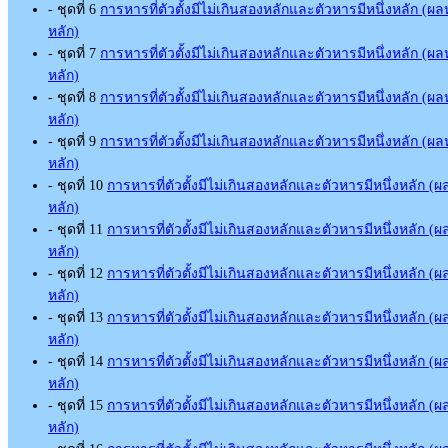
- ชุดที่ 6
การหารที่ตัวตั้งมีไม่เกินสองหลักและตัวหารมีหนึ่งหลัก (ผล
หลัก)
- ชุดที่ 7
การหารที่ตัวตั้งมีไม่เกินสองหลักและตัวหารมีหนึ่งหลัก (ผล
หลัก)
- ชุดที่ 8
การหารที่ตัวตั้งมีไม่เกินสองหลักและตัวหารมีหนึ่งหลัก (ผล
หลัก)
- ชุดที่ 9
การหารที่ตัวตั้งมีไม่เกินสองหลักและตัวหารมีหนึ่งหลัก (ผล
หลัก)
- ชุดที่ 10
การหารที่ตัวตั้งมีไม่เกินสองหลักและตัวหารมีหนึ่งหลัก (ผ
หลัก)
- ชุดที่ 11
การหารที่ตัวตั้งมีไม่เกินสองหลักและตัวหารมีหนึ่งหลัก (ผ
หลัก)
- ชุดที่ 12
การหารที่ตัวตั้งมีไม่เกินสองหลักและตัวหารมีหนึ่งหลัก (ผ
หลัก)
- ชุดที่ 13
การหารที่ตัวตั้งมีไม่เกินสองหลักและตัวหารมีหนึ่งหลัก (ผ
หลัก)
- ชุดที่ 14
การหารที่ตัวตั้งมีไม่เกินสองหลักและตัวหารมีหนึ่งหลัก (ผ
หลัก)
- ชุดที่ 15
การหารที่ตัวตั้งมีไม่เกินสองหลักและตัวหารมีหนึ่งหลัก (ผ
หลัก)