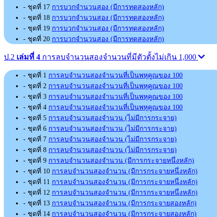
- ชุดที่ 17
การบวกจำนวนสอง (มีการทดสองหลัก)
- ชุดที่ 18
การบวกจำนวนสอง (มีการทดสองหลัก)
- ชุดที่ 19
การบวกจำนวนสอง (มีการทดสองหลัก)
- ชุดที่ 20
การบวกจำนวนสอง (มีการทดสองหลัก)
ป.2
เล่มที่ 4
การลบจำนวนสองจำนวนที่มีตัวตั้งไม่เกิน 1,000
- ชุดที่ 1
การลบจำนวนสองจำนวนที่เป็นพหุคูณของ 100
- ชุดที่ 2
การลบจำนวนสองจำนวนที่เป็นพหุคูณของ 100
- ชุดที่ 3
การลบจำนวนสองจำนวนที่เป็นพหุคูณของ 100
- ชุดที่ 4
การลบจำนวนสองจำนวนที่เป็นพหุคูณของ 100
- ชุดที่ 5
การลบจำนวนสองจำนวน (ไม่มีการกระจาย)
- ชุดที่ 6
การลบจำนวนสองจำนวน (ไม่มีการกระจาย)
- ชุดที่ 7
การลบจำนวนสองจำนวน (ไม่มีการกระจาย)
- ชุดที่ 8
การลบจำนวนสองจำนวน (ไม่มีการกระจาย)
- ชุดที่ 9
การลบจำนวนสองจำนวน (มีการกระจายหนึ่งหลัก)
- ชุดที่ 10
การลบจำนวนสองจำนวน (มีการกระจายหนึ่งหลัก)
- ชุดที่ 11
การลบจำนวนสองจำนวน (มีการกระจายหนึ่งหลัก)
- ชุดที่ 12
การลบจำนวนสองจำนวน (มีการกระจายหนึ่งหลัก)
- ชุดที่ 13
การลบจำนวนสองจำนวน (มีการกระจายสองหลัก)
- ชุดที่ 14
การลบจำนวนสองจำนวน (มีการกระจายสองหลัก)