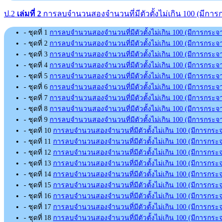
ป.2
เล่มที่ 2
การลบจำนวนสองจำนวนที่มีตัวตั้งไม่เกิน 100 (มีกา
- ชุดที่ 1
การลบจำนวนสองจำนวนที่มีตัวตั้งไม่เกิน 100 (มีการกระจ
- ชุดที่ 2
การลบจำนวนสองจำนวนที่มีตัวตั้งไม่เกิน 100 (มีการกระจ
- ชุดที่ 3
การลบจำนวนสองจำนวนที่มีตัวตั้งไม่เกิน 100 (มีการกระจ
- ชุดที่ 4
การลบจำนวนสองจำนวนที่มีตัวตั้งไม่เกิน 100 (มีการกระจ
- ชุดที่ 5
การลบจำนวนสองจำนวนที่มีตัวตั้งไม่เกิน 100 (มีการกระจ
- ชุดที่ 6
การลบจำนวนสองจำนวนที่มีตัวตั้งไม่เกิน 100 (มีการกระจ
- ชุดที่ 7
การลบจำนวนสองจำนวนที่มีตัวตั้งไม่เกิน 100 (มีการกระจ
- ชุดที่ 8
การลบจำนวนสองจำนวนที่มีตัวตั้งไม่เกิน 100 (มีการกระจ
- ชุดที่ 9
การลบจำนวนสองจำนวนที่มีตัวตั้งไม่เกิน 100 (มีการกระจ
- ชุดที่ 10
การลบจำนวนสองจำนวนที่มีตัวตั้งไม่เกิน 100 (มีการกระ
- ชุดที่ 11
การลบจำนวนสองจำนวนที่มีตัวตั้งไม่เกิน 100 (มีการกระ
- ชุดที่ 12
การลบจำนวนสองจำนวนที่มีตัวตั้งไม่เกิน 100 (มีการกระ
- ชุดที่ 13
การลบจำนวนสองจำนวนที่มีตัวตั้งไม่เกิน 100 (มีการกระ
- ชุดที่ 14
การลบจำนวนสองจำนวนที่มีตัวตั้งไม่เกิน 100 (มีการกระ
- ชุดที่ 15
การลบจำนวนสองจำนวนที่มีตัวตั้งไม่เกิน 100 (มีการกระ
- ชุดที่ 16
การลบจำนวนสองจำนวนที่มีตัวตั้งไม่เกิน 100 (มีการกระ
- ชุดที่ 17
การลบจำนวนสองจำนวนที่มีตัวตั้งไม่เกิน 100 (มีการกระ
- ชุดที่ 18
การลบจำนวนสองจำนวนที่มีตัวตั้งไม่เกิน 100 (มีการกระ