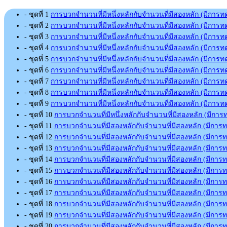
- ชุดที่ 1
การบวกจำนวนที่มีหนึ่งหลักกับจำนวนที่มีสองหลัก (มีการท
- ชุดที่ 2
การบวกจำนวนที่มีหนึ่งหลักกับจำนวนที่มีสองหลัก (มีการท
- ชุดที่ 3
การบวกจำนวนที่มีหนึ่งหลักกับจำนวนที่มีสองหลัก (มีการท
- ชุดที่ 4
การบวกจำนวนที่มีหนึ่งหลักกับจำนวนที่มีสองหลัก (มีการท
- ชุดที่ 5
การบวกจำนวนที่มีหนึ่งหลักกับจำนวนที่มีสองหลัก (มีการท
- ชุดที่ 6
การบวกจำนวนที่มีหนึ่งหลักกับจำนวนที่มีสองหลัก (มีการท
- ชุดที่ 7
การบวกจำนวนที่มีหนึ่งหลักกับจำนวนที่มีสองหลัก (มีการท
- ชุดที่ 8
การบวกจำนวนที่มีหนึ่งหลักกับจำนวนที่มีสองหลัก (มีการท
- ชุดที่ 9
การบวกจำนวนที่มีหนึ่งหลักกับจำนวนที่มีสองหลัก (มีการท
- ชุดที่ 10
การบวกจำนวนที่มีหนึ่งหลักกับจำนวนที่มีสองหลัก (มีการ
- ชุดที่ 11
การบวกจำนวนที่มีสองหลักกับจำนวนที่มีสองหลัก (มีการ
- ชุดที่ 12
การบวกจำนวนที่มีสองหลักกับจำนวนที่มีสองหลัก (มีการ
- ชุดที่ 13
การบวกจำนวนที่มีสองหลักกับจำนวนที่มีสองหลัก (มีการ
- ชุดที่ 14
การบวกจำนวนที่มีสองหลักกับจำนวนที่มีสองหลัก (มีการ
- ชุดที่ 15
การบวกจำนวนที่มีสองหลักกับจำนวนที่มีสองหลัก (มีการ
- ชุดที่ 16
การบวกจำนวนที่มีสองหลักกับจำนวนที่มีสองหลัก (มีการ
- ชุดที่ 17
การบวกจำนวนที่มีสองหลักกับจำนวนที่มีสองหลัก (มีการ
- ชุดที่ 18
การบวกจำนวนที่มีสองหลักกับจำนวนที่มีสองหลัก (มีการ
- ชุดที่ 19
การบวกจำนวนที่มีสองหลักกับจำนวนที่มีสองหลัก (มีการ
- ชุดที่ 20
การบวกจำนวนที่มีสองหลักกับจำนวนที่มีสองหลัก (มีการ