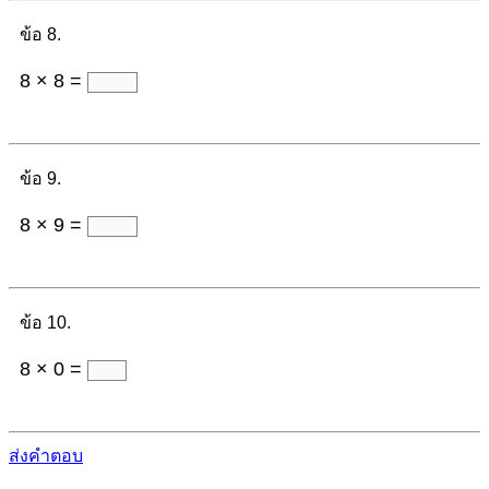
ข้อ 8.
8 × 8 =
ข้อ 9.
8 × 9 =
ข้อ 10.
8 × 0 =
ส่งคำตอบ