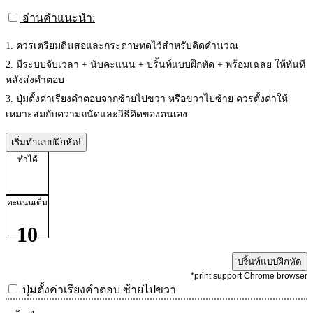
อ่านคำแนะนำ:
1. ควรเตรียมดินสอและกระดาษทดไว้สำหรับคิดคำนวณ
2. มีระบบจับเวลา + นับคะแนน + ปริ้นท์แบบฝึกหัด + พร้อมเฉลย ให้ทันที
หลังส่งคำตอบ
3. ปุ่มตั้งค่าเรียงคำตอบจากซ้ายไปขวา หรือขวาไปซ้าย ควรตั้งค่าให้
เหมาะสมกับความถนัดและวิธีคิดของตนเอง
เริ่มทำแบบฝึกหัด!
ทำได้
คะแนนเต็ม
10
ปริ้นท์แบบฝึกหัด
*print support Chrome browser
ปุ่มตั้งค่าเรียงคำตอบ
ซ้ายไปขวา