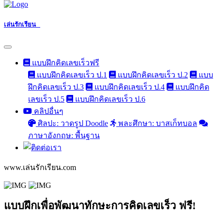
เล่นรักเรียน
แบบฝึกคิดเลขเร็วฟรี
แบบฝึกคิดเลขเร็ว ป.1
แบบฝึกคิดเลขเร็ว ป.2
แบบ
ฝึกคิดเลขเร็ว ป.3
แบบฝึกคิดเลขเร็ว ป.4
แบบฝึกคิด
เลขเร็ว ป.5
แบบฝึกคิดเลขเร็ว ป.6
คลิปอื่นๆ
ศิลปะ: วาดรูป Doodle
พละศึกษา: บาสเก็ทบอล
ภาษาอังกฤษ: พื้นฐาน
www.เล่นรักเรียน.com
แบบฝึกเพื่อพัฒนาทักษะการคิดเลขเร็ว ฟรี!