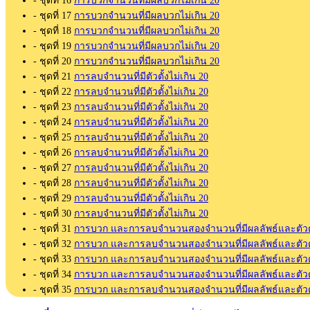
- ชุดที่ 16
การบวกจำนวนที่มีผลบวกไม่เกิน 20
- ชุดที่ 17
การบวกจำนวนที่มีผลบวกไม่เกิน 20
- ชุดที่ 18
การบวกจำนวนที่มีผลบวกไม่เกิน 20
- ชุดที่ 19
การบวกจำนวนที่มีผลบวกไม่เกิน 20
- ชุดที่ 20
การบวกจำนวนที่มีผลบวกไม่เกิน 20
- ชุดที่ 21
การลบจำนวนที่มีตัวตั้งไม่เกิน 20
- ชุดที่ 22
การลบจำนวนที่มีตัวตั้งไม่เกิน 20
- ชุดที่ 23
การลบจำนวนที่มีตัวตั้งไม่เกิน 20
- ชุดที่ 24
การลบจำนวนที่มีตัวตั้งไม่เกิน 20
- ชุดที่ 25
การลบจำนวนที่มีตัวตั้งไม่เกิน 20
- ชุดที่ 26
การลบจำนวนที่มีตัวตั้งไม่เกิน 20
- ชุดที่ 27
การลบจำนวนที่มีตัวตั้งไม่เกิน 20
- ชุดที่ 28
การลบจำนวนที่มีตัวตั้งไม่เกิน 20
- ชุดที่ 29
การลบจำนวนที่มีตัวตั้งไม่เกิน 20
- ชุดที่ 30
การลบจำนวนที่มีตัวตั้งไม่เกิน 20
- ชุดที่ 31
การบวก และการลบจำนวนสองจำนวนที่มีผลลัพธ์และตัวตั้
- ชุดที่ 32
การบวก และการลบจำนวนสองจำนวนที่มีผลลัพธ์และตัวตั้
- ชุดที่ 33
การบวก และการลบจำนวนสองจำนวนที่มีผลลัพธ์และตัวตั้
- ชุดที่ 34
การบวก และการลบจำนวนสองจำนวนที่มีผลลัพธ์และตัวตั้
- ชุดที่ 35
การบวก และการลบจำนวนสองจำนวนที่มีผลลัพธ์และตัวตั้