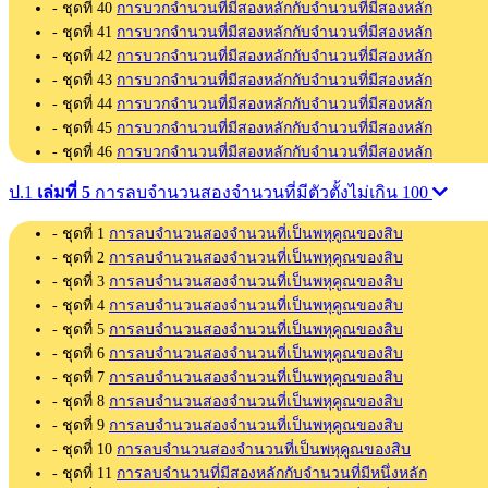
- ชุดที่ 40
การบวกจำนวนที่มีสองหลักกับจำนวนที่มีสองหลัก
- ชุดที่ 41
การบวกจำนวนที่มีสองหลักกับจำนวนที่มีสองหลัก
- ชุดที่ 42
การบวกจำนวนที่มีสองหลักกับจำนวนที่มีสองหลัก
- ชุดที่ 43
การบวกจำนวนที่มีสองหลักกับจำนวนที่มีสองหลัก
- ชุดที่ 44
การบวกจำนวนที่มีสองหลักกับจำนวนที่มีสองหลัก
- ชุดที่ 45
การบวกจำนวนที่มีสองหลักกับจำนวนที่มีสองหลัก
- ชุดที่ 46
การบวกจำนวนที่มีสองหลักกับจำนวนที่มีสองหลัก
ป.1
เล่มที่ 5
การลบจำนวนสองจำนวนที่มีตัวตั้งไม่เกิน 100
- ชุดที่ 1
การลบจำนวนสองจำนวนที่เป็นพหุคูณของสิบ
- ชุดที่ 2
การลบจำนวนสองจำนวนที่เป็นพหุคูณของสิบ
- ชุดที่ 3
การลบจำนวนสองจำนวนที่เป็นพหุคูณของสิบ
- ชุดที่ 4
การลบจำนวนสองจำนวนที่เป็นพหุคูณของสิบ
- ชุดที่ 5
การลบจำนวนสองจำนวนที่เป็นพหุคูณของสิบ
- ชุดที่ 6
การลบจำนวนสองจำนวนที่เป็นพหุคูณของสิบ
- ชุดที่ 7
การลบจำนวนสองจำนวนที่เป็นพหุคูณของสิบ
- ชุดที่ 8
การลบจำนวนสองจำนวนที่เป็นพหุคูณของสิบ
- ชุดที่ 9
การลบจำนวนสองจำนวนที่เป็นพหุคูณของสิบ
- ชุดที่ 10
การลบจำนวนสองจำนวนที่เป็นพหุคูณของสิบ
- ชุดที่ 11
การลบจำนวนที่มีสองหลักกับจำนวนที่มีหนึ่งหลัก