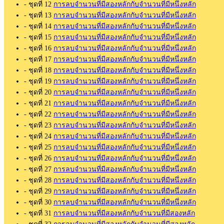
- ชุดที่ 12
การลบจำนวนที่มีสองหลักกับจำนวนที่มีหนึ่งหลัก
- ชุดที่ 13
การลบจำนวนที่มีสองหลักกับจำนวนที่มีหนึ่งหลัก
- ชุดที่ 14
การลบจำนวนที่มีสองหลักกับจำนวนที่มีหนึ่งหลัก
- ชุดที่ 15
การลบจำนวนที่มีสองหลักกับจำนวนที่มีหนึ่งหลัก
- ชุดที่ 16
การลบจำนวนที่มีสองหลักกับจำนวนที่มีหนึ่งหลัก
- ชุดที่ 17
การลบจำนวนที่มีสองหลักกับจำนวนที่มีหนึ่งหลัก
- ชุดที่ 18
การลบจำนวนที่มีสองหลักกับจำนวนที่มีหนึ่งหลัก
- ชุดที่ 19
การลบจำนวนที่มีสองหลักกับจำนวนที่มีหนึ่งหลัก
- ชุดที่ 20
การลบจำนวนที่มีสองหลักกับจำนวนที่มีหนึ่งหลัก
- ชุดที่ 21
การลบจำนวนที่มีสองหลักกับจำนวนที่มีหนึ่งหลัก
- ชุดที่ 22
การลบจำนวนที่มีสองหลักกับจำนวนที่มีหนึ่งหลัก
- ชุดที่ 23
การลบจำนวนที่มีสองหลักกับจำนวนที่มีหนึ่งหลัก
- ชุดที่ 24
การลบจำนวนที่มีสองหลักกับจำนวนที่มีหนึ่งหลัก
- ชุดที่ 25
การลบจำนวนที่มีสองหลักกับจำนวนที่มีหนึ่งหลัก
- ชุดที่ 26
การลบจำนวนที่มีสองหลักกับจำนวนที่มีหนึ่งหลัก
- ชุดที่ 27
การลบจำนวนที่มีสองหลักกับจำนวนที่มีหนึ่งหลัก
- ชุดที่ 28
การลบจำนวนที่มีสองหลักกับจำนวนที่มีหนึ่งหลัก
- ชุดที่ 29
การลบจำนวนที่มีสองหลักกับจำนวนที่มีหนึ่งหลัก
- ชุดที่ 30
การลบจำนวนที่มีสองหลักกับจำนวนที่มีหนึ่งหลัก
- ชุดที่ 31
การลบจำนวนที่มีสองหลักกับจำนวนที่มีสองหลัก