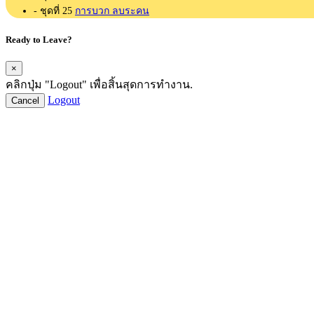
- ชุดที่ 25
การบวก ลบระคน
Ready to Leave?
×
คลิกปุ่ม "Logout" เพื่อสิ้นสุดการทำงาน.
Logout
Cancel