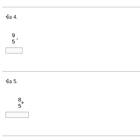
ข้อ 4.
9
-
5
ข้อ 5.
8
+
5