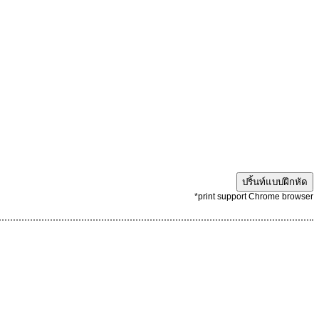
ปริ้นท์แบบฝึกหัด
*print support Chrome browser