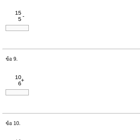
15
-
5
ข้อ 9.
10
+
6
ข้อ 10.