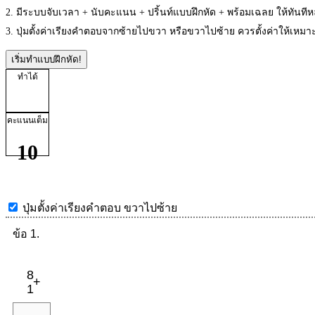
2. มีระบบจับเวลา + นับคะแนน + ปริ้นท์แบบฝึกหัด + พร้อมเฉลย ให้ทันที
3. ปุ่มตั้งค่าเรียงคำตอบจากซ้ายไปขวา หรือขวาไปซ้าย ควรตั้งค่าให้เห
เริ่มทำแบบฝึกหัด!
ทำได้
คะแนนเต็ม
10
ปุ่มตั้งค่าเรียงคำตอบ
ขวาไปซ้าย
ข้อ 1.
8
+
1