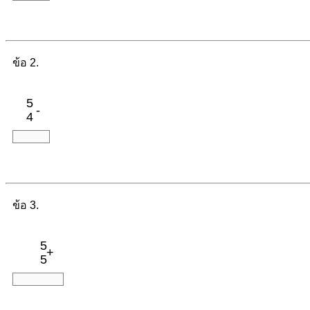
ข้อ 2.
5
-
4
ข้อ 3.
5
+
5