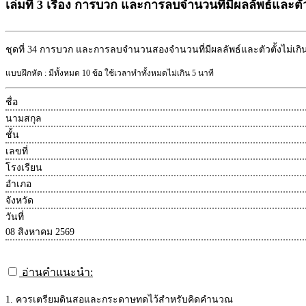
เล่มที่ 3 เรื่อง การบวก และการลบจำนวนที่มีผลลัพธ์และตัวต
ชุดที่ 34
การบวก และการลบจำนวนสองจำนวนที่มีผลลัพธ์และตัวตั้งไม่เกิ
แบบฝึกหัด : มีทั้งหมด 10 ข้อ ใช้เวลาทำทั้งหมดไม่เกิน 5 นาที
ชื่อ
นามสกุล
ชั้น
เลขที่
โรงเรียน
อำเภอ
จังหวัด
วันที่
08 สิงหาคม 2569
อ่านคำแนะนำ:
1. ควรเตรียมดินสอและกระดาษทดไว้สำหรับคิดคำนวณ