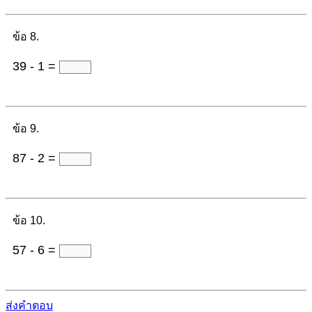
ข้อ 8.
39 - 1 =
ข้อ 9.
87 - 2 =
ข้อ 10.
57 - 6 =
ส่งคำตอบ