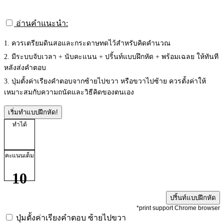
อ่านคำแนะนำ:
1. ควรเตรียมดินสอและกระดาษทดไว้สำหรับคิดคำนวณ
2. มีระบบจับเวลา + นับคะแนน + ปริ้นท์แบบฝึกหัด + พร้อมเฉลย ให้ทันที
หลังส่งคำตอบ
3. ปุ่มตั้งค่าเรียงคำตอบจากซ้ายไปขวา หรือขวาไปซ้าย ควรตั้งค่าให้
เหมาะสมกับความถนัดและวิธีคิดของตนเอง
เริ่มทำแบบฝึกหัด!
ทำได้
คะแนนเต็ม
10
ปริ้นท์แบบฝึกหัด
*print support Chrome browser
ปุ่มตั้งค่าเรียงคำตอบ
ซ้ายไปขวา