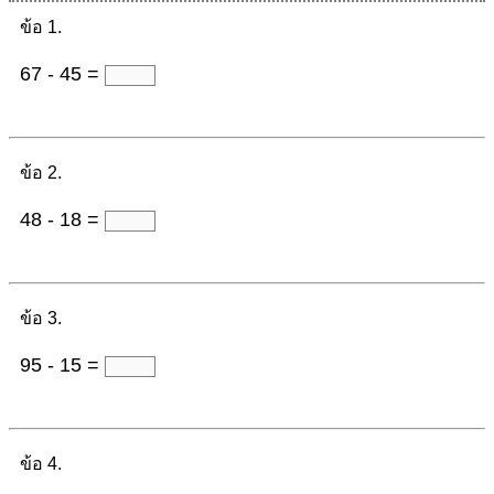
ข้อ 1.
67 - 45 =
ข้อ 2.
48 - 18 =
ข้อ 3.
95 - 15 =
ข้อ 4.