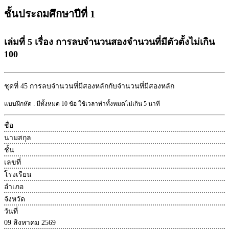
ชั้นประถมศึกษาปีที่ 1
เล่มที่ 5 เรื่อง การลบจำนวนสองจำนวนที่มีตัวตั้งไม่เกิน
100
ชุดที่ 45
การลบจำนวนที่มีสองหลักกับจำนวนที่มีสองหลัก
แบบฝึกหัด : มีทั้งหมด 10 ข้อ ใช้เวลาทำทั้งหมดไม่เกิน 5 นาที
ชื่อ
นามสกุล
ชั้น
เลขที่
โรงเรียน
อำเภอ
จังหวัด
วันที่
09 สิงหาคม 2569