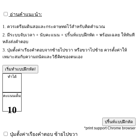
อ่านคำแนะนำ:
1. ควรเตรียมดินสอและกระดาษทดไว้สำหรับคิดคำนวณ
2. มีระบบจับเวลา + นับคะแนน + ปริ้นท์แบบฝึกหัด + พร้อมเฉลย ให้ทันที
หลังส่งคำตอบ
3. ปุ่มตั้งค่าเรียงคำตอบจากซ้ายไปขวา หรือขวาไปซ้าย ควรตั้งค่าให้
เหมาะสมกับความถนัดและวิธีคิดของตนเอง
เริ่มทำแบบฝึกหัด!
ทำได้
คะแนนเต็ม
10
ปริ้นท์แบบฝึกหัด
*print support Chrome browser
ปุ่มตั้งค่าเรียงคำตอบ
ซ้ายไปขวา