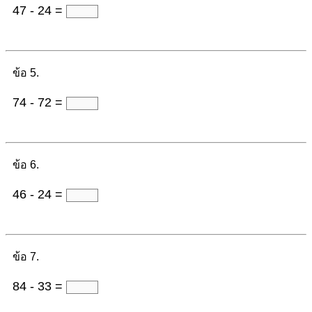
47 - 24 =
ข้อ 5.
74 - 72 =
ข้อ 6.
46 - 24 =
ข้อ 7.
84 - 33 =