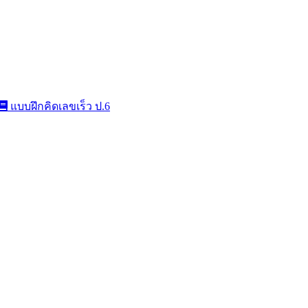
แบบฝึกคิดเลขเร็ว ป.6