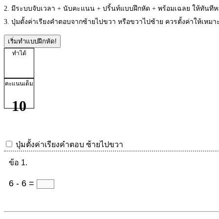
2. มีระบบจับเวลา + นับคะแนน + ปริ้นท์แบบฝึกหัด + พร้อมเฉลย ให้ทันที
3. ปุ่มตั้งค่าเรียงคำตอบจากซ้ายไปขวา หรือขวาไปซ้าย ควรตั้งค่าให้เห
เริ่มทำแบบฝึกหัด!
ทำได้
คะแนนเต็ม
10
ปุ่มตั้งค่าเรียงคำตอบ
ซ้ายไปขวา
ข้อ 1.
6 - 6 =