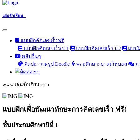
เล่นรักเรียน
แบบฝึกคิดเลขเร็วฟรี
แบบฝึกคิดเลขเร็ว ป.1
แบบฝึกคิดเลขเร็ว ป.2
แบบฝึ
คลิปอื่นๆ
ศิลปะ: วาดรูป Doodle
พละศึกษา: บาสเก็ทบอล
ภ
www.เล่นรักเรียน.com
แบบฝึกเพื่อพัฒนาทักษะการคิดเลขเร็ว ฟรี!
ชั้นประถมศึกษาปีที่ 1