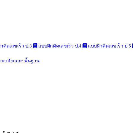
กคิดเลขเร็ว ป.3
แบบฝึกคิดเลขเร็ว ป.4
แบบฝึกคิดเลขเร็ว ป.5
าษาอังกฤษ: พื้นฐาน