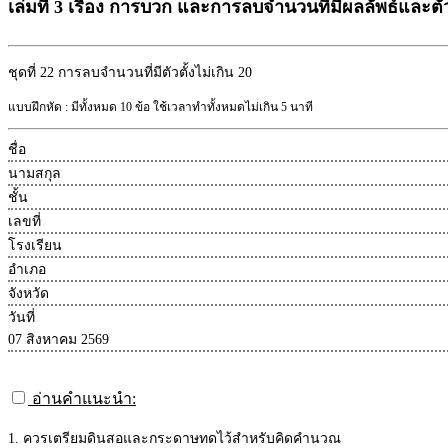
เล่มที่ 3 เรื่อง การบวก และการลบจำนวนที่มีผลลัพธ์และตัวต
ชุดที่ 22
การลบจำนวนที่มีตัวตั้งไม่เกิน 20
แบบฝึกหัด : มีทั้งหมด 10 ข้อ ใช้เวลาทำทั้งหมดไม่เกิน 5 นาที
ชื่อ
นามสกุล
ชั้น
เลขที่
โรงเรียน
อำเภอ
จังหวัด
วันที่
07 สิงหาคม 2569
อ่านคำแนะนำ:
1. ควรเตรียมดินสอและกระดาษทดไว้สำหรับคิดคำนวณ