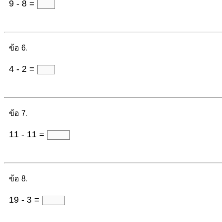
9 - 8 =
ข้อ 6.
4 - 2 =
ข้อ 7.
11 - 11 =
ข้อ 8.
19 - 3 =