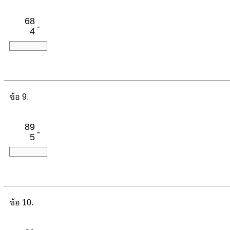
68
-
4
ข้อ 9.
89
-
5
ข้อ 10.