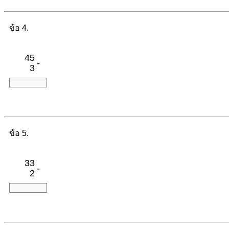
ข้อ 4.
45
-
3
ข้อ 5.
33
-
2