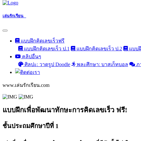
เล่นรักเรียน
แบบฝึกคิดเลขเร็วฟรี
แบบฝึกคิดเลขเร็ว ป.1
แบบฝึกคิดเลขเร็ว ป.2
แบบฝึ
คลิปอื่นๆ
ศิลปะ: วาดรูป Doodle
พละศึกษา: บาสเก็ทบอล
ภ
www.เล่นรักเรียน.com
แบบฝึกเพื่อพัฒนาทักษะการคิดเลขเร็ว ฟรี!
ชั้นประถมศึกษาปีที่ 1