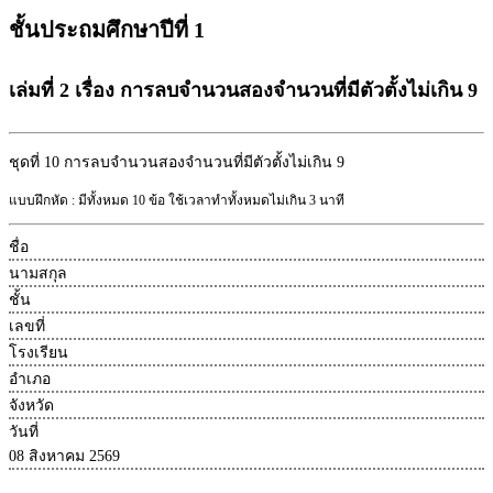
ชั้นประถมศึกษาปีที่ 1
เล่มที่ 2 เรื่อง การลบจำนวนสองจำนวนที่มีตัวตั้งไม่เกิน 9
ชุดที่ 10
การลบจำนวนสองจำนวนที่มีตัวตั้งไม่เกิน 9
แบบฝึกหัด : มีทั้งหมด 10 ข้อ ใช้เวลาทำทั้งหมดไม่เกิน 3 นาที
ชื่อ
นามสกุล
ชั้น
เลขที่
โรงเรียน
อำเภอ
จังหวัด
วันที่
08 สิงหาคม 2569