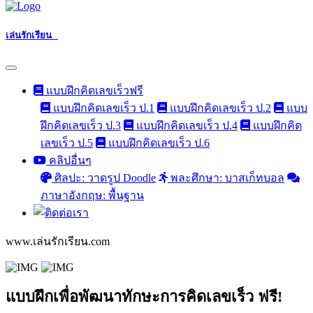
เล่นรักเรียน
แบบฝึกคิดเลขเร็วฟรี
แบบฝึกคิดเลขเร็ว ป.1
แบบฝึกคิดเลขเร็ว ป.2
แบบ
ฝึกคิดเลขเร็ว ป.3
แบบฝึกคิดเลขเร็ว ป.4
แบบฝึกคิด
เลขเร็ว ป.5
แบบฝึกคิดเลขเร็ว ป.6
คลิปอื่นๆ
ศิลปะ: วาดรูป Doodle
พละศึกษา: บาสเก็ทบอล
ภาษาอังกฤษ: พื้นฐาน
www.เล่นรักเรียน.com
แบบฝึกเพื่อพัฒนาทักษะการคิดเลขเร็ว ฟรี!