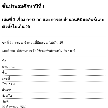
ชั้นประถมศึกษาปีที่ 1
เล่มที่ 3 เรื่อง การบวก และการลบจำนวนที่มีผลลัพธ์และ
ตัวตั้งไม่เกิน 20
ชุดที่ 8
การบวกจำนวนที่มีผลบวกไม่เกิน 20
แบบฝึกหัด : มีทั้งหมด 10 ข้อ ใช้เวลาทำทั้งหมดไม่เกิน 5 นาที
ชื่อ
นามสกุล
ชั้น
เลขที่
โรงเรียน
อำเภอ
จังหวัด
วันที่
07 สิงหาคม 2569