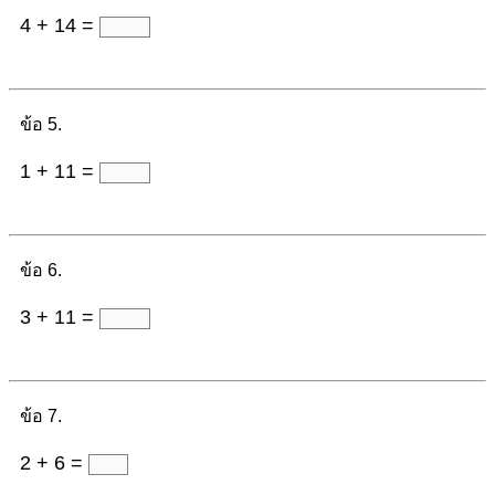
4 + 14 =
ข้อ 5.
1 + 11 =
ข้อ 6.
3 + 11 =
ข้อ 7.
2 + 6 =