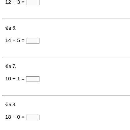
12 + 3 =
ข้อ 6.
14 + 5 =
ข้อ 7.
10 + 1 =
ข้อ 8.
18 + 0 =