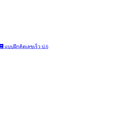
แบบฝึกคิดเลขเร็ว ป.6