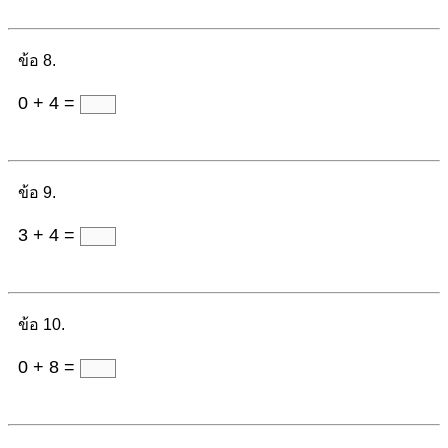
ข้อ 8.
0 + 4 =
ข้อ 9.
3 + 4 =
ข้อ 10.
0 + 8 =