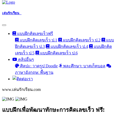
เล่นรักเรียน
แบบฝึกคิดเลขเร็วฟรี
แบบฝึกคิดเลขเร็ว ป.1
แบบฝึกคิดเลขเร็ว ป.2
แบบ
ฝึกคิดเลขเร็ว ป.3
แบบฝึกคิดเลขเร็ว ป.4
แบบฝึกคิด
เลขเร็ว ป.5
แบบฝึกคิดเลขเร็ว ป.6
คลิปอื่นๆ
ศิลปะ: วาดรูป Doodle
พละศึกษา: บาสเก็ทบอล
ภาษาอังกฤษ: พื้นฐาน
www.เล่นรักเรียน.com
แบบฝึกเพื่อพัฒนาทักษะการคิดเลขเร็ว ฟรี!