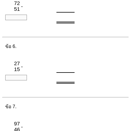
72
-
51
ข้อ 6.
27
-
15
ข้อ 7.
97
-
46