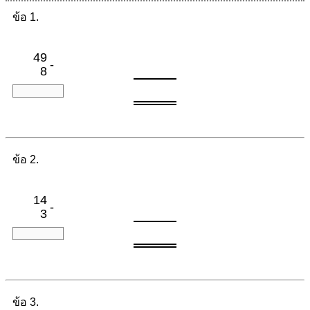
ข้อ 1.
49
-
8
ข้อ 2.
14
-
3
ข้อ 3.