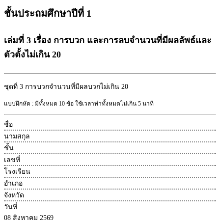
ชั้นประถมศึกษาปีที่ 1
เล่มที่ 3 เรื่อง การบวก และการลบจำนวนที่มีผลลัพธ์และ
ตัวตั้งไม่เกิน 20
ชุดที่ 3
การบวกจำนวนที่มีผลบวกไม่เกิน 20
แบบฝึกหัด : มีทั้งหมด 10 ข้อ ใช้เวลาทำทั้งหมดไม่เกิน 5 นาที
ชื่อ
นามสกุล
ชั้น
เลขที่
โรงเรียน
อำเภอ
จังหวัด
วันที่
08 สิงหาคม 2569