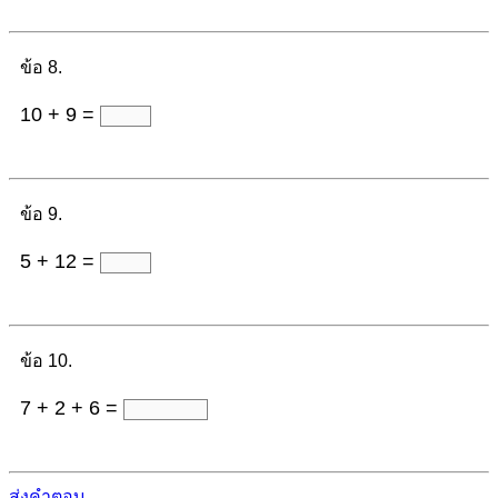
ข้อ 8.
10 + 9 =
ข้อ 9.
5 + 12 =
ข้อ 10.
7 + 2 + 6 =
ส่งคำตอบ