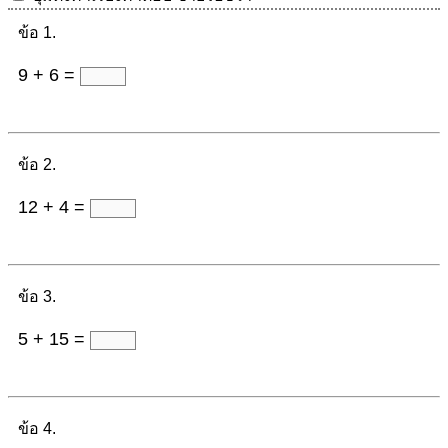
ข้อ 1.
9 + 6 =
ข้อ 2.
12 + 4 =
ข้อ 3.
5 + 15 =
ข้อ 4.