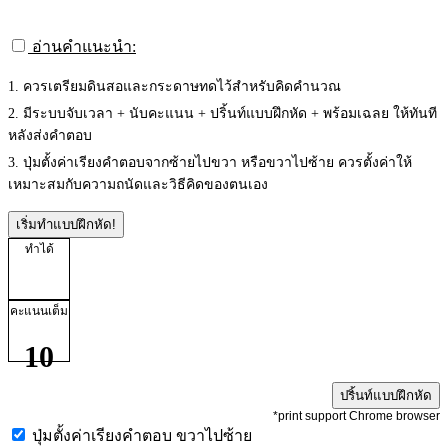
อ่านคำแนะนำ:
1. ควรเตรียมดินสอและกระดาษทดไว้สำหรับคิดคำนวณ
2. มีระบบจับเวลา + นับคะแนน + ปริ้นท์แบบฝึกหัด + พร้อมเฉลย ให้ทันที
หลังส่งคำตอบ
3. ปุ่มตั้งค่าเรียงคำตอบจากซ้ายไปขวา หรือขวาไปซ้าย ควรตั้งค่าให้
เหมาะสมกับความถนัดและวิธีคิดของตนเอง
เริ่มทำแบบฝึกหัด!
ทำได้
คะแนนเต็ม
10
ปริ้นท์แบบฝึกหัด
*print support Chrome browser
ปุ่มตั้งค่าเรียงคำตอบ
ขวาไปซ้าย