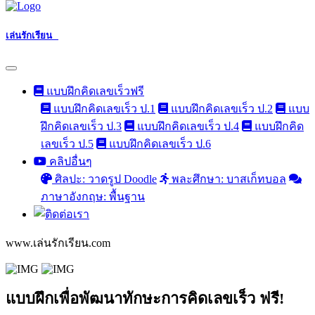
เล่นรักเรียน
แบบฝึกคิดเลขเร็วฟรี
แบบฝึกคิดเลขเร็ว ป.1
แบบฝึกคิดเลขเร็ว ป.2
แบบ
ฝึกคิดเลขเร็ว ป.3
แบบฝึกคิดเลขเร็ว ป.4
แบบฝึกคิด
เลขเร็ว ป.5
แบบฝึกคิดเลขเร็ว ป.6
คลิปอื่นๆ
ศิลปะ: วาดรูป Doodle
พละศึกษา: บาสเก็ทบอล
ภาษาอังกฤษ: พื้นฐาน
www.เล่นรักเรียน.com
แบบฝึกเพื่อพัฒนาทักษะการคิดเลขเร็ว ฟรี!