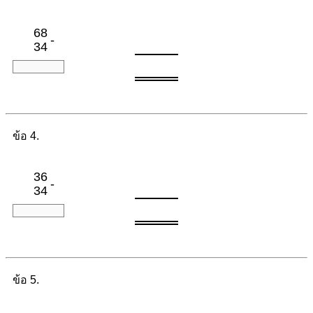
68
-
34
ข้อ 4.
36
-
34
ข้อ 5.