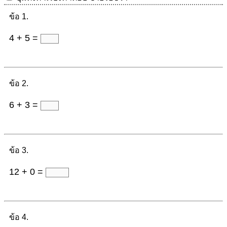
ข้อ 1.
4 + 5 =
ข้อ 2.
6 + 3 =
ข้อ 3.
12 + 0 =
ข้อ 4.