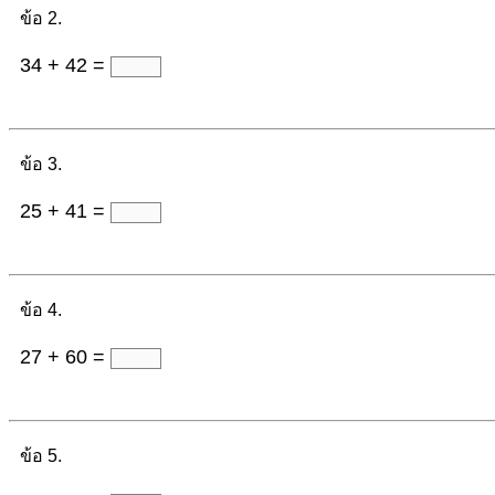
ข้อ 2.
34 + 42 =
ข้อ 3.
25 + 41 =
ข้อ 4.
27 + 60 =
ข้อ 5.