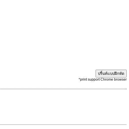
ปริ้นท์แบบฝึกหัด
*print support Chrome browser