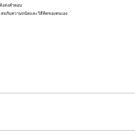
หลังส่งคำตอบ
มาะสมกับความถนัดและวิธีคิดของตนเอง