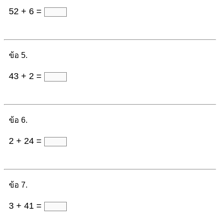
52 + 6 =
ข้อ 5.
43 + 2 =
ข้อ 6.
2 + 24 =
ข้อ 7.
3 + 41 =