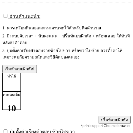
อ่านคำแนะนำ:
1. ควรเตรียมดินสอและกระดาษทดไว้สำหรับคิดคำนวณ
2. มีระบบจับเวลา + นับคะแนน + ปริ้นท์แบบฝึกหัด + พร้อมเฉลย ให้ทันที
หลังส่งคำตอบ
3. ปุ่มตั้งค่าเรียงคำตอบจากซ้ายไปขวา หรือขวาไปซ้าย ควรตั้งค่าให้
เหมาะสมกับความถนัดและวิธีคิดของตนเอง
เริ่มทำแบบฝึกหัด!
ทำได้
คะแนนเต็ม
10
ปริ้นท์แบบฝึกหัด
*print support Chrome browser
ปุ่มตั้งค่าเรียงคำตอบ
ซ้ายไปขวา