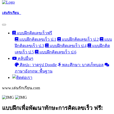
เล่นรักเรียน
แบบฝึกคิดเลขเร็วฟรี
แบบฝึกคิดเลขเร็ว ป.1
แบบฝึกคิดเลขเร็ว ป.2
แบบ
ฝึกคิดเลขเร็ว ป.3
แบบฝึกคิดเลขเร็ว ป.4
แบบฝึกคิด
เลขเร็ว ป.5
แบบฝึกคิดเลขเร็ว ป.6
คลิปอื่นๆ
ศิลปะ: วาดรูป Doodle
พละศึกษา: บาสเก็ทบอล
ภาษาอังกฤษ: พื้นฐาน
www.เล่นรักเรียน.com
แบบฝึกเพื่อพัฒนาทักษะการคิดเลขเร็ว ฟรี!