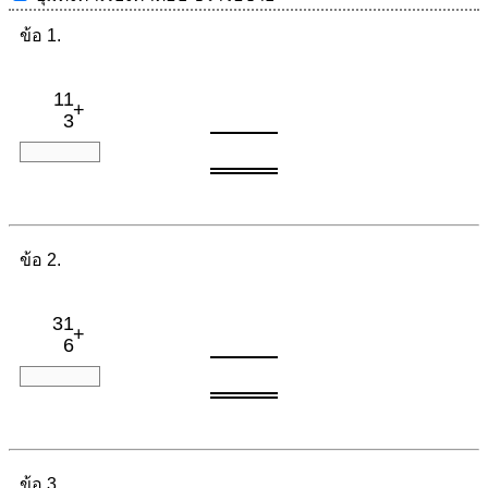
ข้อ 1.
11
+
3
ข้อ 2.
31
+
6
ข้อ 3.