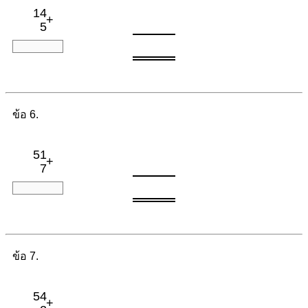
14
+
5
ข้อ 6.
51
+
7
ข้อ 7.
54
+