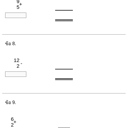
9
+
5
ข้อ 8.
12
-
2
ข้อ 9.
6
+
2