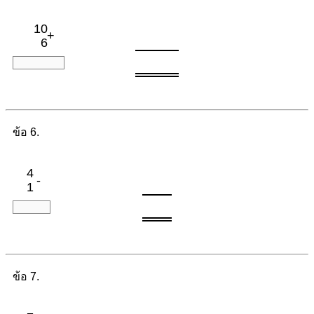
10
+
6
ข้อ 6.
4
-
1
ข้อ 7.