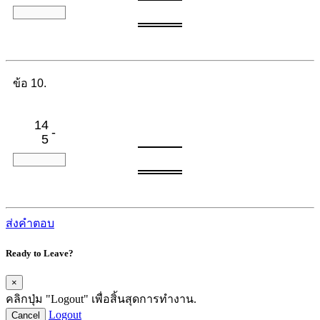
ข้อ 10.
14
-
5
ส่งคำตอบ
Ready to Leave?
×
คลิกปุ่ม "Logout" เพื่อสิ้นสุดการทำงาน.
Logout
Cancel