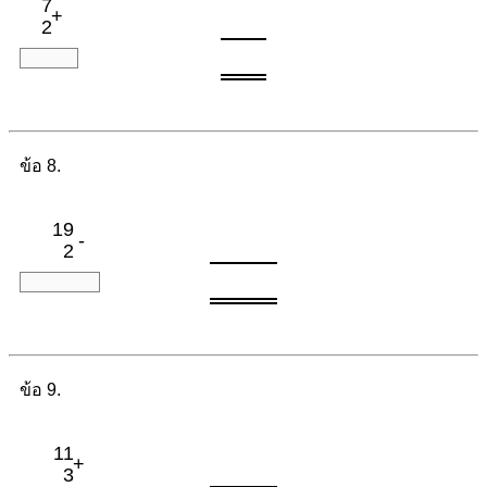
7
+
2
ข้อ 8.
19
-
2
ข้อ 9.
11
+
3