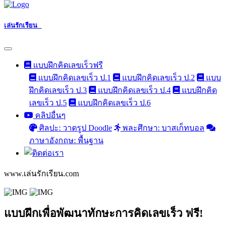
เล่นรักเรียน
แบบฝึกคิดเลขเร็วฟรี
แบบฝึกคิดเลขเร็ว ป.1
แบบฝึกคิดเลขเร็ว ป.2
แบบ
ฝึกคิดเลขเร็ว ป.3
แบบฝึกคิดเลขเร็ว ป.4
แบบฝึกคิด
เลขเร็ว ป.5
แบบฝึกคิดเลขเร็ว ป.6
คลิปอื่นๆ
ศิลปะ: วาดรูป Doodle
พละศึกษา: บาสเก็ทบอล
ภาษาอังกฤษ: พื้นฐาน
www.เล่นรักเรียน.com
แบบฝึกเพื่อพัฒนาทักษะการคิดเลขเร็ว ฟรี!