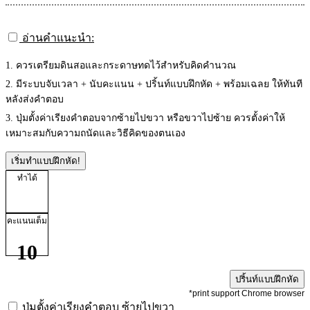
อ่านคำแนะนำ:
1. ควรเตรียมดินสอและกระดาษทดไว้สำหรับคิดคำนวณ
2. มีระบบจับเวลา + นับคะแนน + ปริ้นท์แบบฝึกหัด + พร้อมเฉลย ให้ทันที
หลังส่งคำตอบ
3. ปุ่มตั้งค่าเรียงคำตอบจากซ้ายไปขวา หรือขวาไปซ้าย ควรตั้งค่าให้
เหมาะสมกับความถนัดและวิธีคิดของตนเอง
เริ่มทำแบบฝึกหัด!
ทำได้
คะแนนเต็ม
10
ปริ้นท์แบบฝึกหัด
*print support Chrome browser
ปุ่มตั้งค่าเรียงคำตอบ
ซ้ายไปขวา