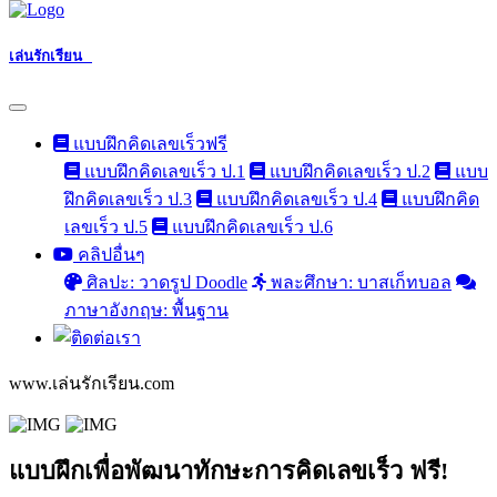
เล่นรักเรียน
แบบฝึกคิดเลขเร็วฟรี
แบบฝึกคิดเลขเร็ว ป.1
แบบฝึกคิดเลขเร็ว ป.2
แบบ
ฝึกคิดเลขเร็ว ป.3
แบบฝึกคิดเลขเร็ว ป.4
แบบฝึกคิด
เลขเร็ว ป.5
แบบฝึกคิดเลขเร็ว ป.6
คลิปอื่นๆ
ศิลปะ: วาดรูป Doodle
พละศึกษา: บาสเก็ทบอล
ภาษาอังกฤษ: พื้นฐาน
www.เล่นรักเรียน.com
แบบฝึกเพื่อพัฒนาทักษะการคิดเลขเร็ว ฟรี!