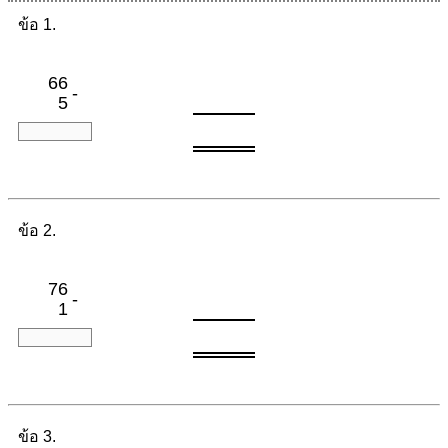
ข้อ 1.
66
-
5
ข้อ 2.
76
-
1
ข้อ 3.