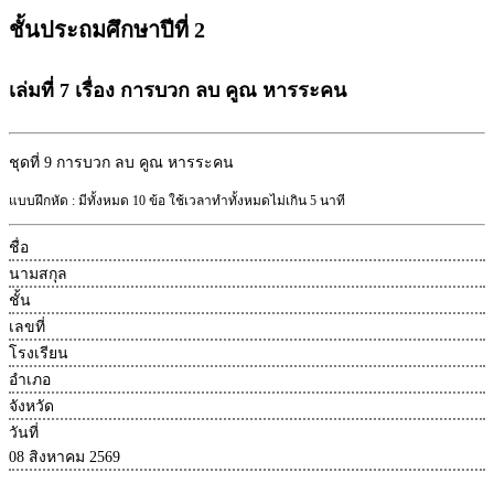
ชั้นประถมศึกษาปีที่ 2
เล่มที่ 7 เรื่อง การบวก ลบ คูณ หารระคน
ชุดที่ 9
การบวก ลบ คูณ หารระคน
แบบฝึกหัด : มีทั้งหมด 10 ข้อ ใช้เวลาทำทั้งหมดไม่เกิน 5 นาที
ชื่อ
นามสกุล
ชั้น
เลขที่
โรงเรียน
อำเภอ
จังหวัด
วันที่
08 สิงหาคม 2569