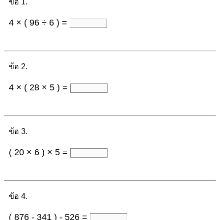
ข้อ 1.
4 × ( 96 ÷ 6 ) =
ข้อ 2.
4 × ( 28 × 5 ) =
ข้อ 3.
( 20 × 6 ) × 5 =
ข้อ 4.
( 876 - 341 ) - 526 =