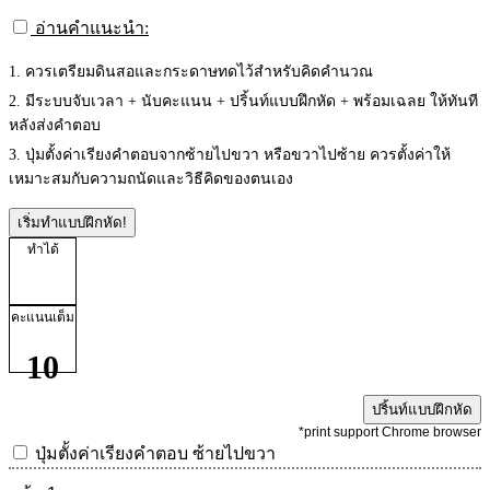
อ่านคำแนะนำ:
1. ควรเตรียมดินสอและกระดาษทดไว้สำหรับคิดคำนวณ
2. มีระบบจับเวลา + นับคะแนน + ปริ้นท์แบบฝึกหัด + พร้อมเฉลย ให้ทันที
หลังส่งคำตอบ
3. ปุ่มตั้งค่าเรียงคำตอบจากซ้ายไปขวา หรือขวาไปซ้าย ควรตั้งค่าให้
เหมาะสมกับความถนัดและวิธีคิดของตนเอง
เริ่มทำแบบฝึกหัด!
ทำได้
คะแนนเต็ม
10
ปริ้นท์แบบฝึกหัด
*print support Chrome browser
ปุ่มตั้งค่าเรียงคำตอบ
ซ้ายไปขวา