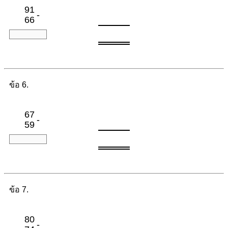
91
-
66
ข้อ 6.
67
-
59
ข้อ 7.
80
-