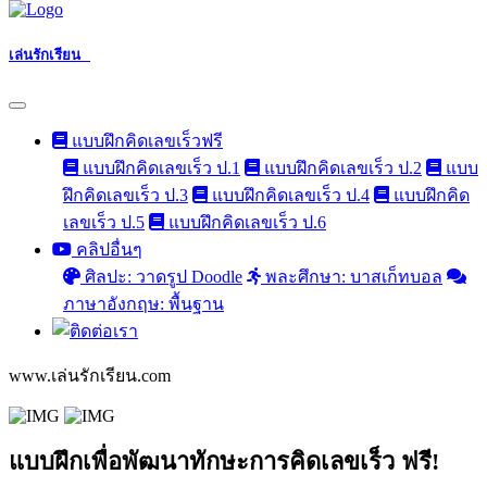
เล่นรักเรียน
แบบฝึกคิดเลขเร็วฟรี
แบบฝึกคิดเลขเร็ว ป.1
แบบฝึกคิดเลขเร็ว ป.2
แบบ
ฝึกคิดเลขเร็ว ป.3
แบบฝึกคิดเลขเร็ว ป.4
แบบฝึกคิด
เลขเร็ว ป.5
แบบฝึกคิดเลขเร็ว ป.6
คลิปอื่นๆ
ศิลปะ: วาดรูป Doodle
พละศึกษา: บาสเก็ทบอล
ภาษาอังกฤษ: พื้นฐาน
www.เล่นรักเรียน.com
แบบฝึกเพื่อพัฒนาทักษะการคิดเลขเร็ว ฟรี!