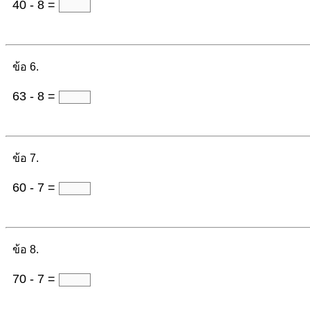
40 - 8 =
ข้อ 6.
63 - 8 =
ข้อ 7.
60 - 7 =
ข้อ 8.
70 - 7 =