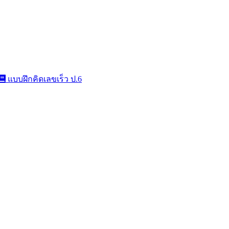
แบบฝึกคิดเลขเร็ว ป.6