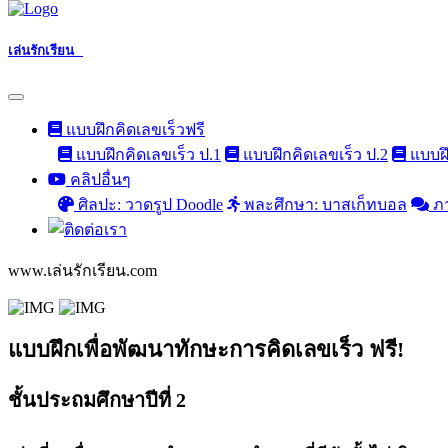
เล่นรักเรียน
แบบฝึกคิดเลขเร็วฟรี
แบบฝึกคิดเลขเร็ว ป.1
แบบฝึกคิดเลขเร็ว ป.2
แบบฝึ
คลิปอื่นๆ
ศิลปะ: วาดรูป Doodle
พละศึกษา: บาสเก็ทบอล
ภ
www.เล่นรักเรียน.com
แบบฝึกเพื่อพัฒนาทักษะการคิดเลขเร็ว ฟรี!
ชั้นประถมศึกษาปีที่ 2