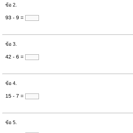
ข้อ 2.
93 - 9 =
ข้อ 3.
42 - 6 =
ข้อ 4.
15 - 7 =
ข้อ 5.