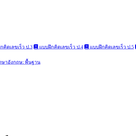
กคิดเลขเร็ว ป.3
แบบฝึกคิดเลขเร็ว ป.4
แบบฝึกคิดเลขเร็ว ป.5
าษาอังกฤษ: พื้นฐาน