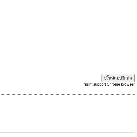
ปริ้นท์แบบฝึกหัด
*print support Chrome browser