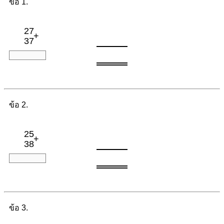
ข้อ 1.
27
+
37
ข้อ 2.
25
+
38
ข้อ 3.