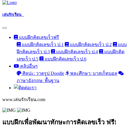
เล่นรักเรียน
แบบฝึกคิดเลขเร็วฟรี
แบบฝึกคิดเลขเร็ว ป.1
แบบฝึกคิดเลขเร็ว ป.2
แบบ
ฝึกคิดเลขเร็ว ป.3
แบบฝึกคิดเลขเร็ว ป.4
แบบฝึกคิด
เลขเร็ว ป.5
แบบฝึกคิดเลขเร็ว ป.6
คลิปอื่นๆ
ศิลปะ: วาดรูป Doodle
พละศึกษา: บาสเก็ทบอล
ภาษาอังกฤษ: พื้นฐาน
www.เล่นรักเรียน.com
แบบฝึกเพื่อพัฒนาทักษะการคิดเลขเร็ว ฟรี!