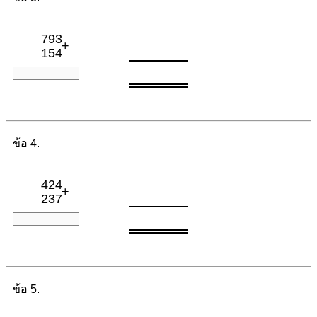
793
+
154
ข้อ 4.
424
+
237
ข้อ 5.