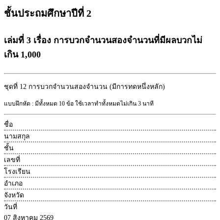
ชั้นประถมศึกษาปีที่ 2
เล่มที่ 3 เรื่อง การบวกจำนวนสองจำนวนที่มีผลบวกไม่
เกิน 1,000
ชุดที่ 12
การบวกจำนวนสองจำนวน (มีการทดหนึ่งหลัก)
แบบฝึกหัด : มีทั้งหมด 10 ข้อ ใช้เวลาทำทั้งหมดไม่เกิน 3 นาที
ชื่อ
นามสกุล
ชั้น
เลขที่
โรงเรียน
อำเภอ
จังหวัด
วันที่
07 สิงหาคม 2569