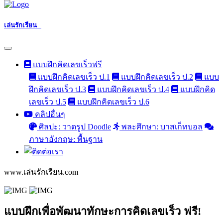
เล่นรักเรียน
แบบฝึกคิดเลขเร็วฟรี
แบบฝึกคิดเลขเร็ว ป.1
แบบฝึกคิดเลขเร็ว ป.2
แบบ
ฝึกคิดเลขเร็ว ป.3
แบบฝึกคิดเลขเร็ว ป.4
แบบฝึกคิด
เลขเร็ว ป.5
แบบฝึกคิดเลขเร็ว ป.6
คลิปอื่นๆ
ศิลปะ: วาดรูป Doodle
พละศึกษา: บาสเก็ทบอล
ภาษาอังกฤษ: พื้นฐาน
www.เล่นรักเรียน.com
แบบฝึกเพื่อพัฒนาทักษะการคิดเลขเร็ว ฟรี!