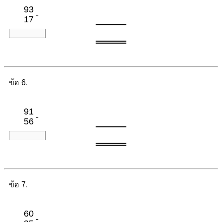
93
-
17
ข้อ 6.
91
-
56
ข้อ 7.
60
-