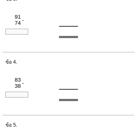
91
-
74
ข้อ 4.
83
-
38
ข้อ 5.