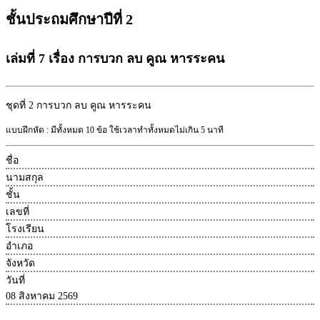
ชั้นประถมศึกษาปีที่ 2
เล่มที่ 7 เรื่อง การบวก ลบ คูณ หารระคน
ชุดที่ 2
การบวก ลบ คูณ หารระคน
แบบฝึกหัด : มีทั้งหมด 10 ข้อ ใช้เวลาทำทั้งหมดไม่เกิน 5 นาที
ชื่อ
นามสกุล
ชั้น
เลขที่
โรงเรียน
อำเภอ
จังหวัด
วันที่
08 สิงหาคม 2569