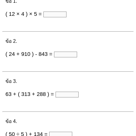
ข้อ 1.
( 12 × 4 ) × 5 =
ข้อ 2.
( 24 + 910 ) - 843 =
ข้อ 3.
63 + ( 313 + 288 ) =
ข้อ 4.
( 50 ÷ 5 ) + 134 =