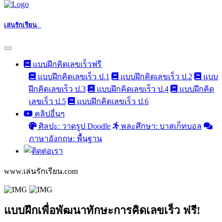
เล่นรักเรียน
แบบฝึกคิดเลขเร็วฟรี
แบบฝึกคิดเลขเร็ว ป.1
แบบฝึกคิดเลขเร็ว ป.2
แบบ
ฝึกคิดเลขเร็ว ป.3
แบบฝึกคิดเลขเร็ว ป.4
แบบฝึกคิด
เลขเร็ว ป.5
แบบฝึกคิดเลขเร็ว ป.6
คลิปอื่นๆ
ศิลปะ: วาดรูป Doodle
พละศึกษา: บาสเก็ทบอล
ภาษาอังกฤษ: พื้นฐาน
www.เล่นรักเรียน.com
แบบฝึกเพื่อพัฒนาทักษะการคิดเลขเร็ว ฟรี!