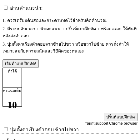
อ่านคำแนะนำ:
1. ควรเตรียมดินสอและกระดาษทดไว้สำหรับคิดคำนวณ
2. มีระบบจับเวลา + นับคะแนน + ปริ้นท์แบบฝึกหัด + พร้อมเฉลย ให้ทันที
หลังส่งคำตอบ
3. ปุ่มตั้งค่าเรียงคำตอบจากซ้ายไปขวา หรือขวาไปซ้าย ควรตั้งค่าให้
เหมาะสมกับความถนัดและวิธีคิดของตนเอง
เริ่มทำแบบฝึกหัด!
ทำได้
คะแนนเต็ม
10
ปริ้นท์แบบฝึกหัด
*print support Chrome browser
ปุ่มตั้งค่าเรียงคำตอบ
ซ้ายไปขวา