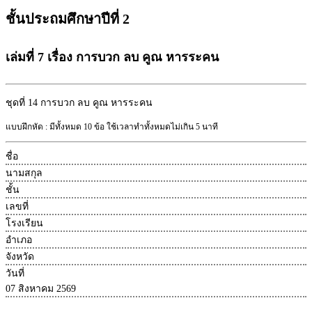
ชั้นประถมศึกษาปีที่ 2
เล่มที่ 7 เรื่อง การบวก ลบ คูณ หารระคน
ชุดที่ 14
การบวก ลบ คูณ หารระคน
แบบฝึกหัด : มีทั้งหมด 10 ข้อ ใช้เวลาทำทั้งหมดไม่เกิน 5 นาที
ชื่อ
นามสกุล
ชั้น
เลขที่
โรงเรียน
อำเภอ
จังหวัด
วันที่
07 สิงหาคม 2569