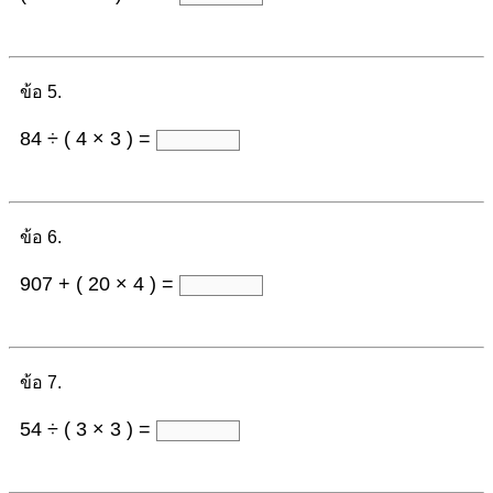
ข้อ 5.
84 ÷ ( 4 × 3 ) =
ข้อ 6.
907 + ( 20 × 4 ) =
ข้อ 7.
54 ÷ ( 3 × 3 ) =