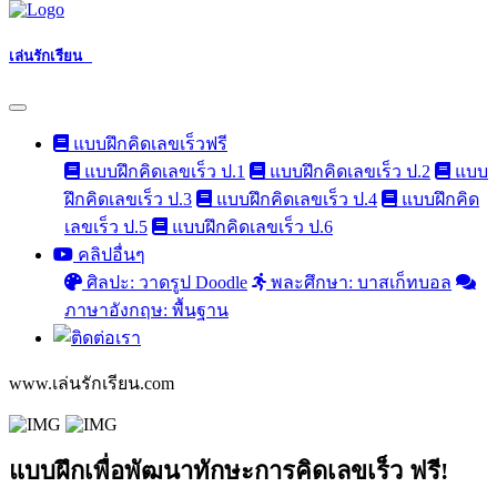
เล่นรักเรียน
แบบฝึกคิดเลขเร็วฟรี
แบบฝึกคิดเลขเร็ว ป.1
แบบฝึกคิดเลขเร็ว ป.2
แบบ
ฝึกคิดเลขเร็ว ป.3
แบบฝึกคิดเลขเร็ว ป.4
แบบฝึกคิด
เลขเร็ว ป.5
แบบฝึกคิดเลขเร็ว ป.6
คลิปอื่นๆ
ศิลปะ: วาดรูป Doodle
พละศึกษา: บาสเก็ทบอล
ภาษาอังกฤษ: พื้นฐาน
www.เล่นรักเรียน.com
แบบฝึกเพื่อพัฒนาทักษะการคิดเลขเร็ว ฟรี!