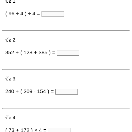
ข้อ 1.
( 96 ÷ 4 ) ÷ 4 =
ข้อ 2.
352 + ( 128 + 385 ) =
ข้อ 3.
240 + ( 209 - 154 ) =
ข้อ 4.
( 73 + 172 ) × 4 =