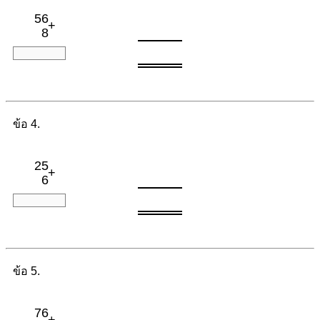
56
+
8
ข้อ 4.
25
+
6
ข้อ 5.
76
+