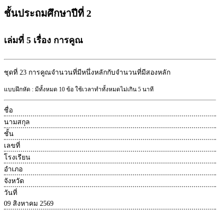
ชั้นประถมศึกษาปีที่ 2
เล่มที่ 5 เรื่อง การคูณ
ชุดที่ 23
การคูณจำนวนที่มีหนึ่งหลักกับจำนวนที่มีสองหลัก
แบบฝึกหัด : มีทั้งหมด 10 ข้อ ใช้เวลาทำทั้งหมดไม่เกิน 5 นาที
ชื่อ
นามสกุล
ชั้น
เลขที่
โรงเรียน
อำเภอ
จังหวัด
วันที่
09 สิงหาคม 2569