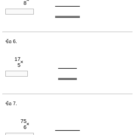
8
ข้อ 6.
17
×
5
ข้อ 7.
75
×
6