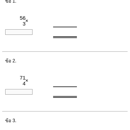
ข้อ 1.
56
×
3
ข้อ 2.
71
×
4
ข้อ 3.