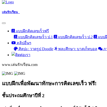
เล่นรักเรียน
แบบฝึกคิดเลขเร็วฟรี
แบบฝึกคิดเลขเร็ว ป.1
แบบฝึกคิดเลขเร็ว ป.2
แบบฝึ
คลิปอื่นๆ
ศิลปะ: วาดรูป Doodle
พละศึกษา: บาสเก็ทบอล
ภ
www.เล่นรักเรียน.com
แบบฝึกเพื่อพัฒนาทักษะการคิดเลขเร็ว ฟรี!
ชั้นประถมศึกษาปีที่ 2