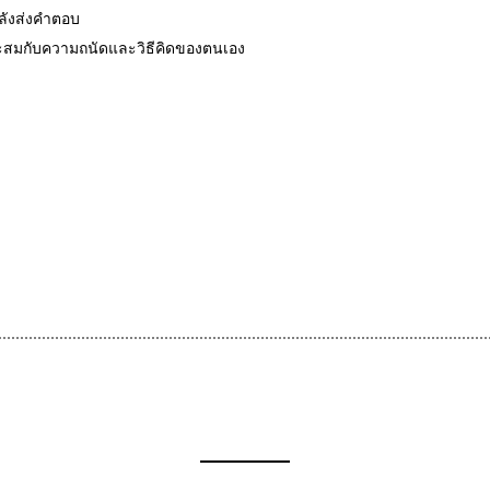
หลังส่งคำตอบ
มาะสมกับความถนัดและวิธีคิดของตนเอง