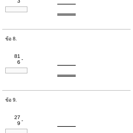
3
ข้อ 8.
81
-
6
ข้อ 9.
27
-
9