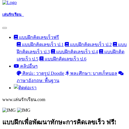
เล่นรักเรียน
แบบฝึกคิดเลขเร็วฟรี
แบบฝึกคิดเลขเร็ว ป.1
แบบฝึกคิดเลขเร็ว ป.2
แบบ
ฝึกคิดเลขเร็ว ป.3
แบบฝึกคิดเลขเร็ว ป.4
แบบฝึกคิด
เลขเร็ว ป.5
แบบฝึกคิดเลขเร็ว ป.6
คลิปอื่นๆ
ศิลปะ: วาดรูป Doodle
พละศึกษา: บาสเก็ทบอล
ภาษาอังกฤษ: พื้นฐาน
www.เล่นรักเรียน.com
แบบฝึกเพื่อพัฒนาทักษะการคิดเลขเร็ว ฟรี!