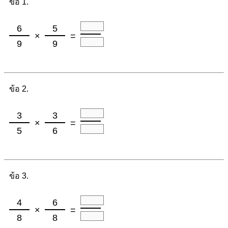
ข้อ 1.
6
5
×
=
9
9
ข้อ 2.
3
3
×
=
5
6
ข้อ 3.
4
6
×
=
8
8