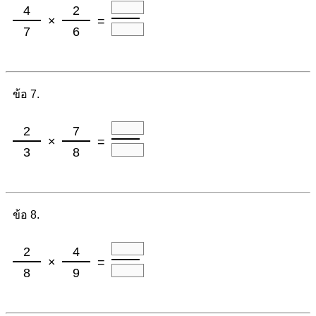
4
2
×
=
7
6
ข้อ 7.
2
7
×
=
3
8
ข้อ 8.
2
4
×
=
8
9