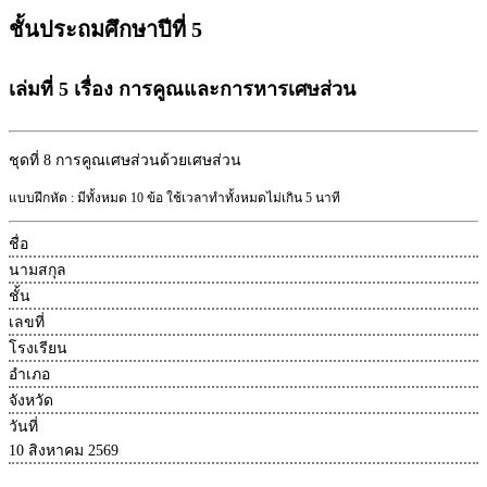
ชั้นประถมศึกษาปีที่ 5
เล่มที่ 5 เรื่อง การคูณและการหารเศษส่วน
ชุดที่ 8
การคูณเศษส่วนด้วยเศษส่วน
แบบฝึกหัด : มีทั้งหมด 10 ข้อ ใช้เวลาทำทั้งหมดไม่เกิน 5 นาที
ชื่อ
นามสกุล
ชั้น
เลขที่
โรงเรียน
อำเภอ
จังหวัด
วันที่
10 สิงหาคม 2569