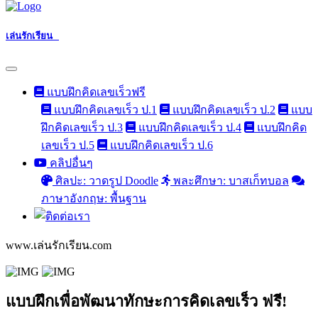
เล่นรักเรียน
แบบฝึกคิดเลขเร็วฟรี
แบบฝึกคิดเลขเร็ว ป.1
แบบฝึกคิดเลขเร็ว ป.2
แบบ
ฝึกคิดเลขเร็ว ป.3
แบบฝึกคิดเลขเร็ว ป.4
แบบฝึกคิด
เลขเร็ว ป.5
แบบฝึกคิดเลขเร็ว ป.6
คลิปอื่นๆ
ศิลปะ: วาดรูป Doodle
พละศึกษา: บาสเก็ทบอล
ภาษาอังกฤษ: พื้นฐาน
www.เล่นรักเรียน.com
แบบฝึกเพื่อพัฒนาทักษะการคิดเลขเร็ว ฟรี!