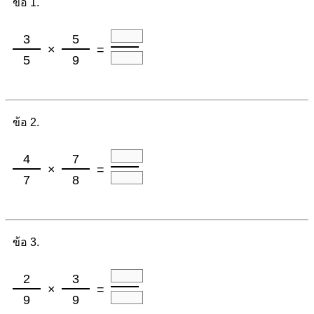
ข้อ 1.
3
5
×
=
5
9
ข้อ 2.
4
7
×
=
7
8
ข้อ 3.
2
3
×
=
9
9