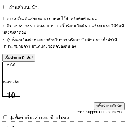
อ่านคำแนะนำ:
1. ควรเตรียมดินสอและกระดาษทดไว้สำหรับคิดคำนวณ
2. มีระบบจับเวลา + นับคะแนน + ปริ้นท์แบบฝึกหัด + พร้อมเฉลย ให้ทันที
หลังส่งคำตอบ
3. ปุ่มตั้งค่าเรียงคำตอบจากซ้ายไปขวา หรือขวาไปซ้าย ควรตั้งค่าให้
เหมาะสมกับความถนัดและวิธีคิดของตนเอง
เริ่มทำแบบฝึกหัด!
ทำได้
คะแนนเต็ม
10
ปริ้นท์แบบฝึกหัด
*print support Chrome browser
ปุ่มตั้งค่าเรียงคำตอบ
ซ้ายไปขวา