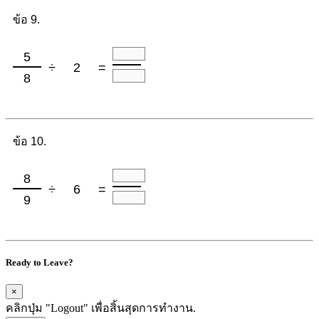
ข้อ 9.
5
÷
2
=
8
ข้อ 10.
8
÷
6
=
9
Ready to Leave?
×
คลิกปุ่ม "Logout" เพื่อสิ้นสุดการทำงาน.