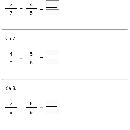
2
4
÷
=
7
5
ข้อ 7.
4
5
÷
=
9
6
ข้อ 8.
2
6
÷
=
9
9