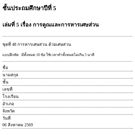
ชั้นประถมศึกษาปีที่ 5
เล่มที่ 5 เรื่อง การคูณและการหารเศษส่วน
ชุดที่ 48
การหารเศษส่วน ด้วยเศษส่วน
แบบฝึกหัด : มีทั้งหมด 10 ข้อ ใช้เวลาทำทั้งหมดไม่เกิน 5 นาที
ชื่อ
นามสกุล
ชั้น
เลขที่
โรงเรียน
อำเภอ
จังหวัด
วันที่
06 สิงหาคม 2569