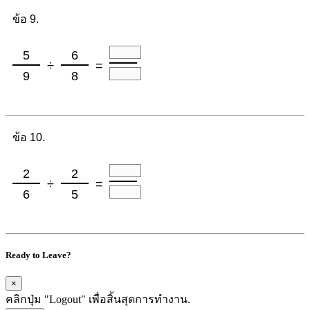
ข้อ 9.
5
6
÷
=
9
8
ข้อ 10.
2
2
÷
=
6
5
Ready to Leave?
×
คลิกปุ่ม "Logout" เพื่อสิ้นสุดการทำงาน.