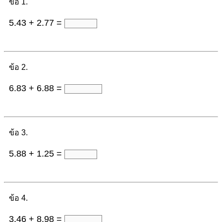
ข้อ 1.
5.43 + 2.77 =
ข้อ 2.
6.83 + 6.88 =
ข้อ 3.
5.88 + 1.25 =
ข้อ 4.
3.46 + 8.98 =