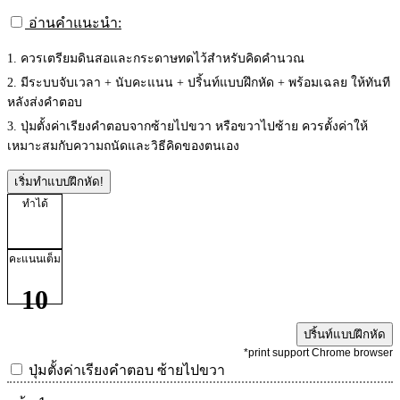
อ่านคำแนะนำ:
1. ควรเตรียมดินสอและกระดาษทดไว้สำหรับคิดคำนวณ
2. มีระบบจับเวลา + นับคะแนน + ปริ้นท์แบบฝึกหัด + พร้อมเฉลย ให้ทันที
หลังส่งคำตอบ
3. ปุ่มตั้งค่าเรียงคำตอบจากซ้ายไปขวา หรือขวาไปซ้าย ควรตั้งค่าให้
เหมาะสมกับความถนัดและวิธีคิดของตนเอง
เริ่มทำแบบฝึกหัด!
ทำได้
คะแนนเต็ม
10
ปริ้นท์แบบฝึกหัด
*print support Chrome browser
ปุ่มตั้งค่าเรียงคำตอบ
ซ้ายไปขวา