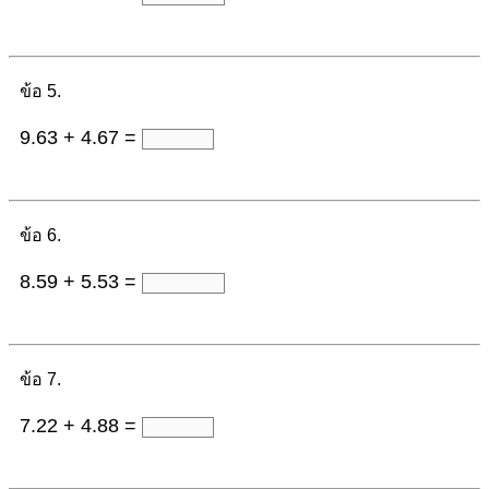
ข้อ 5.
9.63 + 4.67 =
ข้อ 6.
8.59 + 5.53 =
ข้อ 7.
7.22 + 4.88 =