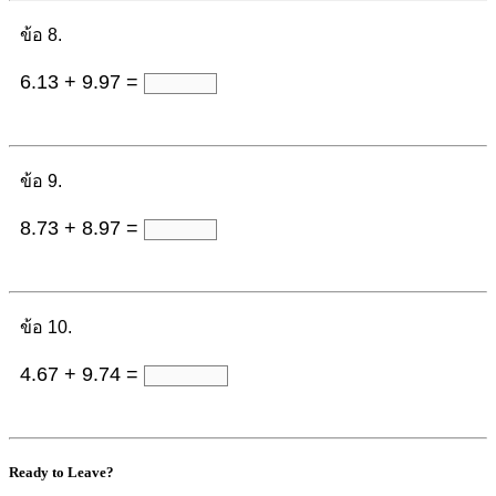
ข้อ 8.
6.13 + 9.97 =
ข้อ 9.
8.73 + 8.97 =
ข้อ 10.
4.67 + 9.74 =
Ready to Leave?