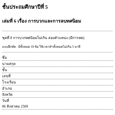
ชั้นประถมศึกษาปีที่ 5
เล่มที่ 6 เรื่อง การบวกและการลบทศนิยม
ชุดที่ 8
การบวกทศนิยมไม่เกิน สองตำแหน่ง (มีการทด)
แบบฝึกหัด : มีทั้งหมด 10 ข้อ ใช้เวลาทำทั้งหมดไม่เกิน 5 นาที
ชื่อ
นามสกุล
ชั้น
เลขที่
โรงเรียน
อำเภอ
จังหวัด
วันที่
06 สิงหาคม 2569