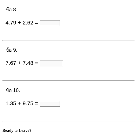
ข้อ 8.
4.79 + 2.62 =
ข้อ 9.
7.67 + 7.48 =
ข้อ 10.
1.35 + 9.75 =
Ready to Leave?