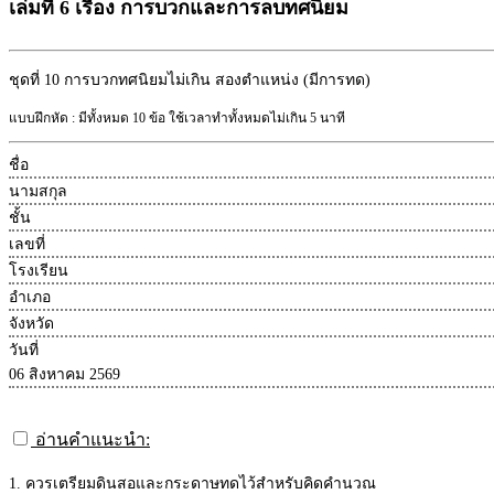
เล่มที่ 6 เรื่อง การบวกและการลบทศนิยม
ชุดที่ 10
การบวกทศนิยมไม่เกิน สองตำแหน่ง (มีการทด)
แบบฝึกหัด : มีทั้งหมด 10 ข้อ ใช้เวลาทำทั้งหมดไม่เกิน 5 นาที
ชื่อ
นามสกุล
ชั้น
เลขที่
โรงเรียน
อำเภอ
จังหวัด
วันที่
06 สิงหาคม 2569
อ่านคำแนะนำ:
1. ควรเตรียมดินสอและกระดาษทดไว้สำหรับคิดคำนวณ