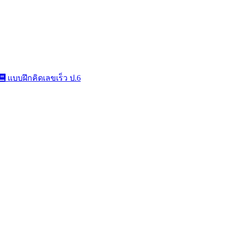
แบบฝึกคิดเลขเร็ว ป.6