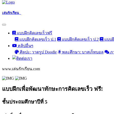
เล่นรักเรียน
แบบฝึกคิดเลขเร็วฟรี
แบบฝึกคิดเลขเร็ว ป.1
แบบฝึกคิดเลขเร็ว ป.2
แบบฝึ
คลิปอื่นๆ
ศิลปะ: วาดรูป Doodle
พละศึกษา: บาสเก็ทบอล
ภ
www.เล่นรักเรียน.com
แบบฝึกเพื่อพัฒนาทักษะการคิดเลขเร็ว ฟรี!
ชั้นประถมศึกษาปีที่ 5