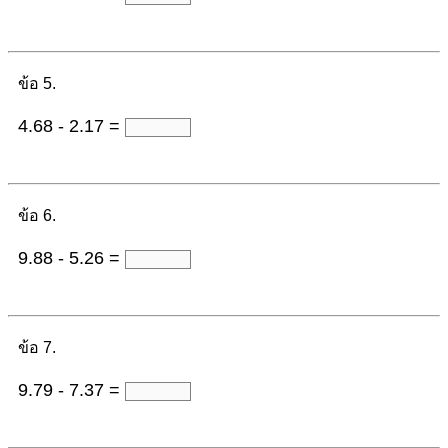
ข้อ 5.
4.68 - 2.17 =
ข้อ 6.
9.88 - 5.26 =
ข้อ 7.
9.79 - 7.37 =