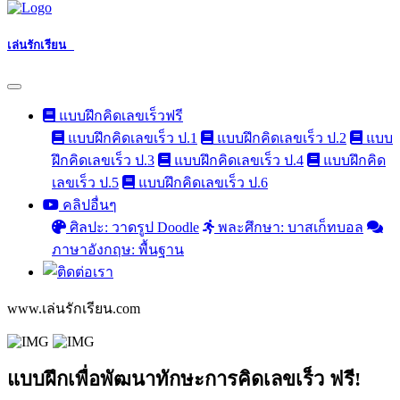
เล่นรักเรียน
แบบฝึกคิดเลขเร็วฟรี
แบบฝึกคิดเลขเร็ว ป.1
แบบฝึกคิดเลขเร็ว ป.2
แบบ
ฝึกคิดเลขเร็ว ป.3
แบบฝึกคิดเลขเร็ว ป.4
แบบฝึกคิด
เลขเร็ว ป.5
แบบฝึกคิดเลขเร็ว ป.6
คลิปอื่นๆ
ศิลปะ: วาดรูป Doodle
พละศึกษา: บาสเก็ทบอล
ภาษาอังกฤษ: พื้นฐาน
www.เล่นรักเรียน.com
แบบฝึกเพื่อพัฒนาทักษะการคิดเลขเร็ว ฟรี!