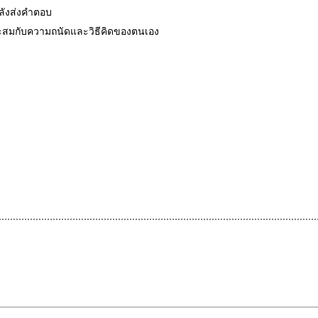
หลังส่งคำตอบ
มาะสมกับความถนัดและวิธีคิดของตนเอง