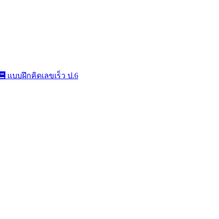
แบบฝึกคิดเลขเร็ว ป.6