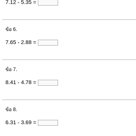
7.12 - 5.35 =
ข้อ 6.
7.65 - 2.88 =
ข้อ 7.
8.41 - 4.78 =
ข้อ 8.
6.31 - 3.69 =