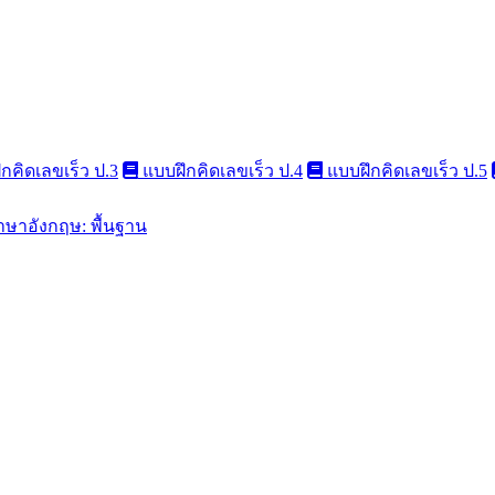
กคิดเลขเร็ว ป.3
แบบฝึกคิดเลขเร็ว ป.4
แบบฝึกคิดเลขเร็ว ป.5
าษาอังกฤษ: พื้นฐาน