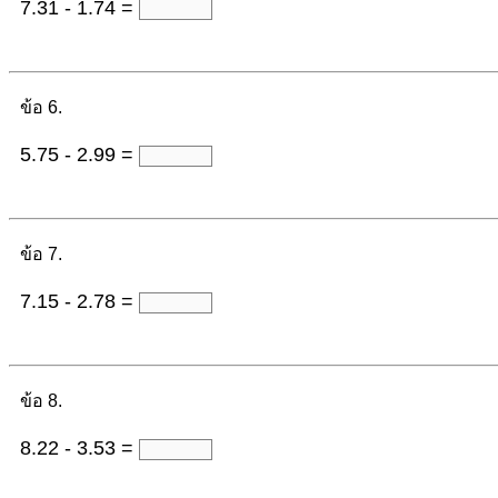
7.31 - 1.74 =
ข้อ 6.
5.75 - 2.99 =
ข้อ 7.
7.15 - 2.78 =
ข้อ 8.
8.22 - 3.53 =