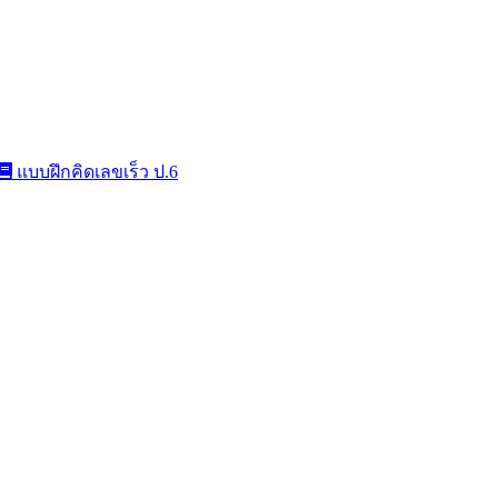
แบบฝึกคิดเลขเร็ว ป.6