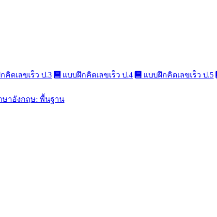
กคิดเลขเร็ว ป.3
แบบฝึกคิดเลขเร็ว ป.4
แบบฝึกคิดเลขเร็ว ป.5
าษาอังกฤษ: พื้นฐาน