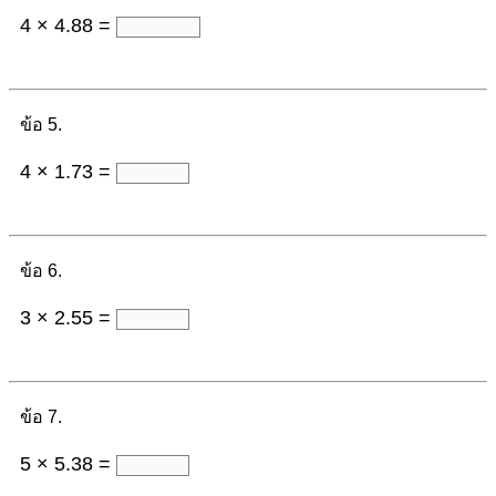
4 × 4.88 =
ข้อ 5.
4 × 1.73 =
ข้อ 6.
3 × 2.55 =
ข้อ 7.
5 × 5.38 =