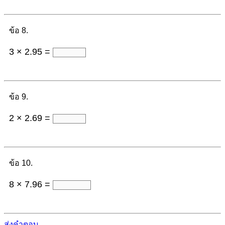
ข้อ 8.
3 × 2.95 =
ข้อ 9.
2 × 2.69 =
ข้อ 10.
8 × 7.96 =
ส่งคำตอบ