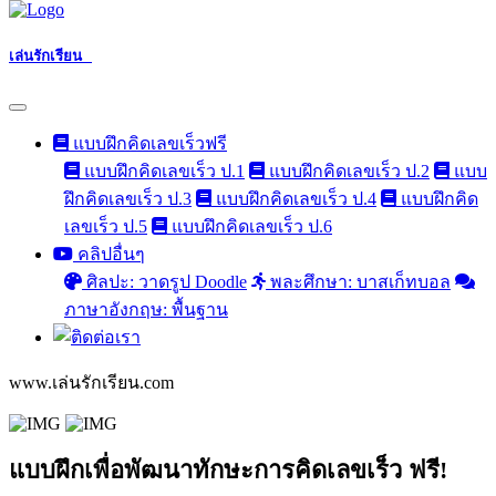
เล่นรักเรียน
แบบฝึกคิดเลขเร็วฟรี
แบบฝึกคิดเลขเร็ว ป.1
แบบฝึกคิดเลขเร็ว ป.2
แบบ
ฝึกคิดเลขเร็ว ป.3
แบบฝึกคิดเลขเร็ว ป.4
แบบฝึกคิด
เลขเร็ว ป.5
แบบฝึกคิดเลขเร็ว ป.6
คลิปอื่นๆ
ศิลปะ: วาดรูป Doodle
พละศึกษา: บาสเก็ทบอล
ภาษาอังกฤษ: พื้นฐาน
www.เล่นรักเรียน.com
แบบฝึกเพื่อพัฒนาทักษะการคิดเลขเร็ว ฟรี!