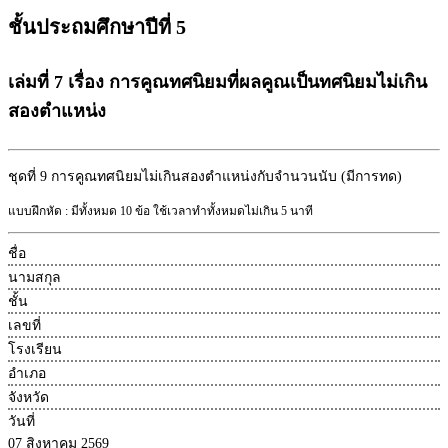
ชั้นประถมศึกษาปีที่ 5
เล่มที่ 7 เรื่อง การคูณทศนิยมที่ผลคูณเป็นทศนิยมไม่เกิน
สองตำแหน่ง
ชุดที่ 9
การคูณทศนิยมไม่เกินสองตำแหน่งกับจำนวนนับ (มีการทด)
แบบฝึกหัด : มีทั้งหมด 10 ข้อ ใช้เวลาทำทั้งหมดไม่เกิน 5 นาที
ชื่อ
นามสกุล
ชั้น
เลขที่
โรงเรียน
อำเภอ
จังหวัด
วันที่
07 สิงหาคม 2569