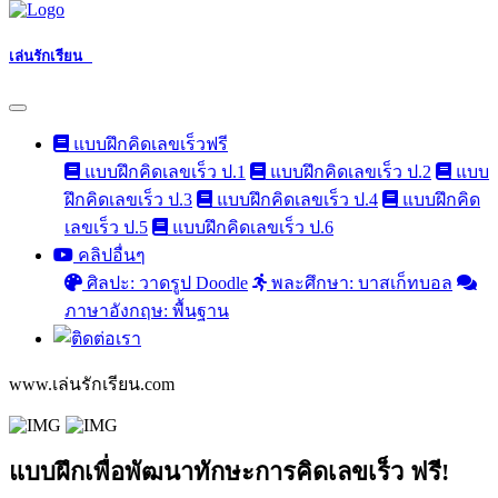
เล่นรักเรียน
แบบฝึกคิดเลขเร็วฟรี
แบบฝึกคิดเลขเร็ว ป.1
แบบฝึกคิดเลขเร็ว ป.2
แบบ
ฝึกคิดเลขเร็ว ป.3
แบบฝึกคิดเลขเร็ว ป.4
แบบฝึกคิด
เลขเร็ว ป.5
แบบฝึกคิดเลขเร็ว ป.6
คลิปอื่นๆ
ศิลปะ: วาดรูป Doodle
พละศึกษา: บาสเก็ทบอล
ภาษาอังกฤษ: พื้นฐาน
www.เล่นรักเรียน.com
แบบฝึกเพื่อพัฒนาทักษะการคิดเลขเร็ว ฟรี!