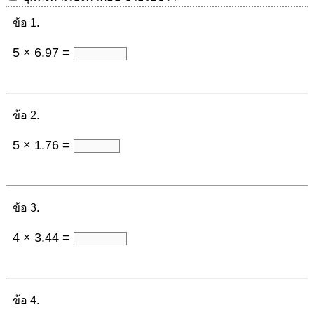
ข้อ 1.
5 × 6.97 =
ข้อ 2.
5 × 1.76 =
ข้อ 3.
4 × 3.44 =
ข้อ 4.